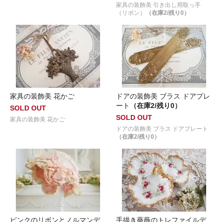
家具の装飾美 引き出し用取っ手
（リボン）
（在庫2/残り0）
家具の装飾美 花かご
ドアの装飾美 ブラス ドアプレ
ート
（在庫2/残り0）
SOLD OUT
SOLD OUT
家具の装飾美 花かご
ドアの装飾美 ブラス ドアプレート
（在庫2/残り0）
ピンクのリボンとノルマンデ
手描き薔薇のトレファイルデ