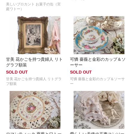
美しいブロカント お菓子の缶（宮
庭ワトー）
甘美 花かごを持つ貴婦人 リト
可憐 薔薇と金彩のカップ＆ソ
グラフ額装
ーサー
SOLD OUT
SOLD OUT
甘美 花かごを持つ貴婦人 リトグラ
可憐 薔薇と金彩のカップ＆ソーサ
フ額装
ー
ロマンティック 薔薇とワトー
愛らしい天使の石膏コンソー