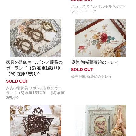
バカラスタイル オルモル花かご・
フラワーベース
家具の装飾美 リボンと薔薇の
優美 陶板薔薇絵のトレイ
ガーランド
（S) 在庫1/残り0、
SOLD OUT
（M) 在庫2/残り0
優美 陶板薔薇絵のトレイ
SOLD OUT
家具の装飾美 リボンと薔薇のガー
ランド
（S) 在庫1/残り0、（M) 在庫
2/残り0