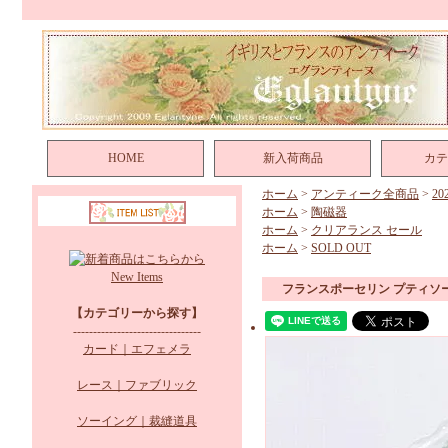
HOME
新入荷商品
カテ
ホーム
>
アンティーク全商品
>
2
ホーム
>
陶磁器
ホーム
>
クリアランス セール
ホーム
>
SOLD OUT
New Items
フランスポーセリン プティソ
【カテゴリーから探す】
--------------------------------
カード｜エフェメラ
レース｜ファブリック
ソーイング｜裁縫道具