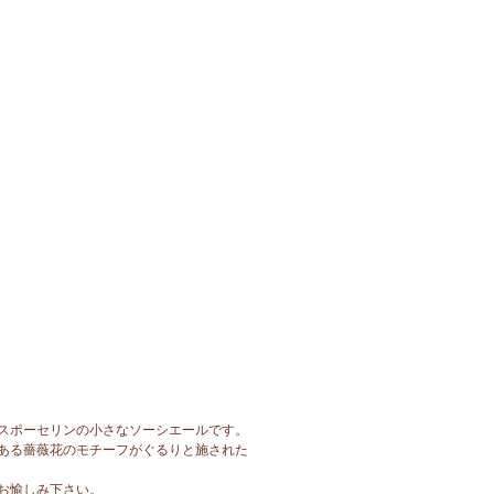
スポーセリンの小さなソーシエールです。
ある薔薇花のモチーフがぐるりと施された
お愉しみ下さい。