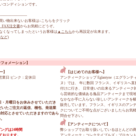
いコンディションです。
-----------------------
買い物出来ないお客様は↓こちらをクリック
、FAX注文書
からお気軽にどうぞ。
なくなってしまったというお客様は
▲こちら
から再設定が出来ます。
など)
ンフォメーション】
ー】
【はじめてのお客様へ】
営業日 ピンク：定休日
アンティークショップ Eglantyne（エグランテ
ヌ）では、 年に数回 フランス、イギリスへ直
付けに行き、 日常使いの出来るアンティーク
ら芸術的な価値ある逸品アンティークまで現
なかなか手に入らない珍しいアンティークを
日・月曜日をお休みさせていただき
販売しています。フランス、イギリスのアン
だいたご注文の返信、梱包、発送業
クについてご不明な点がございましたらお気
の対応とさせていただきますのであら
問合せ下さい。
い。
【アンティークについて】
ングは24時間
弊ショップでお取り扱いしているほとんどの
っております。
アンティーク・コレクテイブルズ・ブロカン