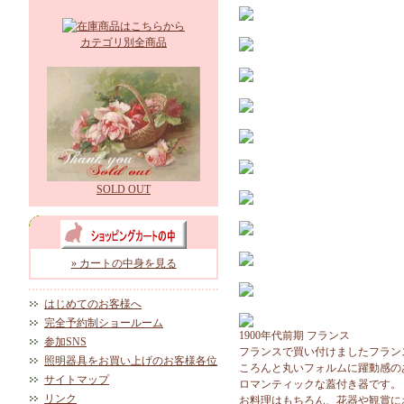
カテゴリ別全商品
SOLD OUT
» カートの中身を見る
はじめてのお客様へ
完全予約制ショールーム
1900年代前期 フランス
参加SNS
フランスで買い付けましたフラン
照明器具をお買い上げのお客様各位
ころんと丸いフォルムに躍動感の
サイトマップ
ロマンティックな蓋付き器です。
リンク
お料理はもちろん、花器や観賞に