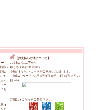
【お支払い方法について】
ィー
お支払いは以下から
接買い
ゆうちょ銀行/楽天銀行
雑貨か
各種クレジットカードがご利用いただけます。
地でも
一括払い/リボ払い/3回 5回 6回 10回 12回 15回 18回 20
幅広く
回 24回
ティー
軽にお
詳細は
▲こちら
をご参照下さい。
商品は
トなど