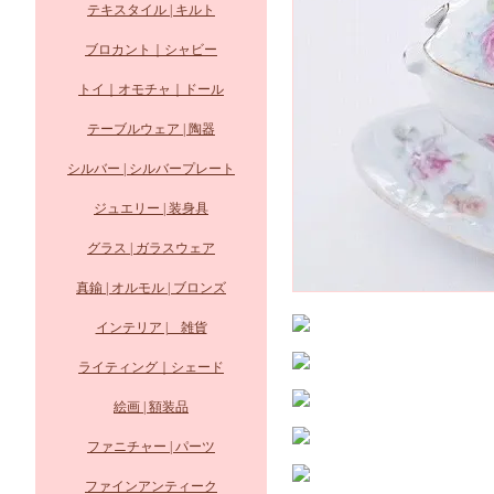
テキスタイル | キルト
ブロカント｜シャビー
トイ｜オモチャ｜ドール
テーブルウェア | 陶器
シルバー | シルバープレート
ジュエリー | 装身具
グラス | ガラスウェア
真鍮 | オルモル | ブロンズ
インテリア | 雑貨
ライティング｜シェード
絵画 | 額装品
ファニチャー | パーツ
ファインアンティーク