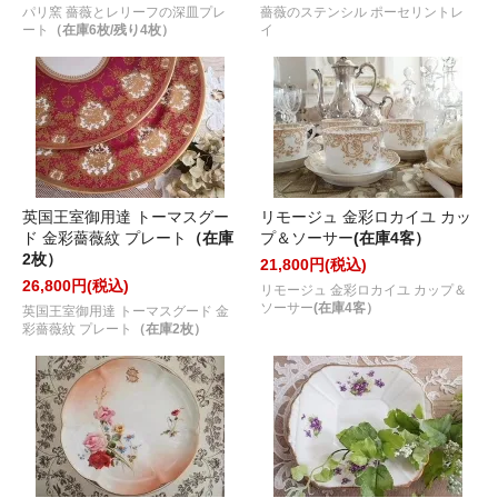
パリ窯 薔薇とレリーフの深皿プレ
薔薇のステンシル ポーセリントレ
ート
（在庫6枚/残り4枚）
イ
英国王室御用達 トーマスグー
リモージュ 金彩ロカイユ カッ
ド 金彩薔薇紋 プレート
（在庫
プ＆ソーサー
(在庫4客）
2枚）
21,800円(税込)
26,800円(税込)
リモージュ 金彩ロカイユ カップ＆
ソーサー
(在庫4客）
英国王室御用達 トーマスグード 金
彩薔薇紋 プレート
（在庫2枚）