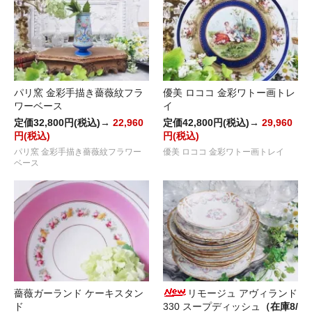
パリ窯 金彩手描き薔薇紋フラ
優美 ロココ 金彩ワトー画トレ
ワーベース
イ
定価32,800円(税込)→
22,960
定価42,800円(税込)→
29,960
円(税込)
円(税込)
パリ窯 金彩手描き薔薇紋フラワー
優美 ロココ 金彩ワトー画トレイ
ベース
薔薇ガーランド ケーキスタン
リモージュ アヴィランド
ド
330 スープディッシュ
（在庫8/