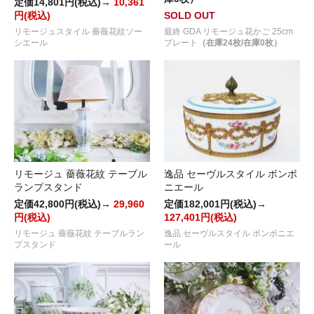
定価14,801円(税込)→
10,361
円(税込)
SOLD OUT
リモージュスタイル 薔薇花紋ソー
最終 GDA リモージュ花かご 25cm
シエール
プレート
（在庫24枚/在庫0枚）
リモージュ 薔薇花紋 テーブル
逸品 セーヴルスタイル ボンボ
ランプスタンド
ニエール
定価42,800円(税込)→
29,960
定価182,001円(税込)→
円(税込)
127,401円(税込)
リモージュ 薔薇花紋 テーブルラン
逸品 セーヴルスタイル ボンボニエ
プスタンド
ール