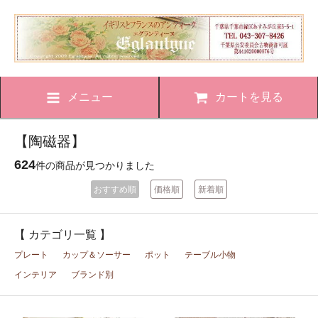
メニュー
カートを見る
【陶磁器】
624
件の商品が見つかりました
おすすめ順
価格順
新着順
【 カテゴリ一覧 】
プレート
カップ＆ソーサー
ポット
テーブル小物
インテリア
ブランド別