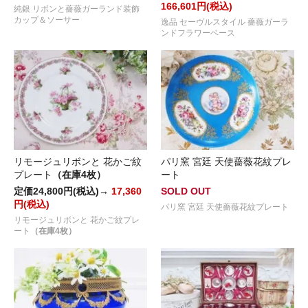
166,601円(税込)
純銀 リボンと薔薇ガーランド装飾
カップ＆ソーサー
逸品 セーヴルスタイル 薔薇ガーラ
ンドフラワーベース
リモージュリボンと 花かご紋
パリ窯 宮廷 天使薔薇花紋プレ
プレート
（在庫4枚）
ート
定価24,800円(税込)→
17,360
SOLD OUT
円(税込)
パリ窯 宮廷 天使薔薇花紋プレート
リモージュリボンと 花かご紋プレ
ート
（在庫4枚）