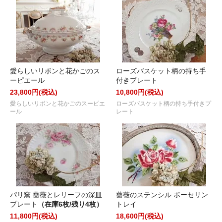
愛らしいリボンと花かごのス
ローズバスケット柄の持ち手
ーピエール
付きプレート
23,800円(税込)
10,800円(税込)
愛らしいリボンと花かごのスーピエ
ローズバスケット柄の持ち手付きプ
ール
レート
パリ窯 薔薇とレリーフの深皿
薔薇のステンシル ポーセリン
プレート
（在庫6枚/残り4枚）
トレイ
11,800円(税込)
18,600円(税込)