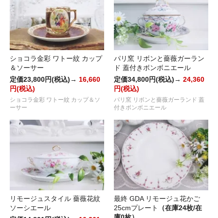
ショコラ金彩 ワトー紋 カップ
パリ窯 リボンと薔薇ガーラン
＆ソーサー
ド 蓋付きボンボニエール
定価23,800円(税込)→
16,660
定価34,800円(税込)→
24,360
円(税込)
円(税込)
ショコラ金彩 ワトー紋 カップ＆ソ
パリ窯 リボンと薔薇ガーランド 蓋
ーサー
付きボンボニエール
リモージュスタイル 薔薇花紋
最終 GDA リモージュ花かご
ソーシエール
25cmプレート
（在庫24枚/在
庫0枚）