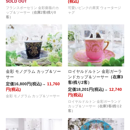
SOLD OUT
(税込)
フランスポーセリン 金彩薔薇のカ
可愛いピンクの果実 ウォータージ
ップ＆ソーサー
（在庫2客/残り0
ャグ
客）
金彩 モノグラム カップ＆ソー
ロイヤルドルトン 金彩ガーラ
サー
ンドカップ＆ソーサー
（在庫3
客/残り2客）
定価16,800円(税込)→
11,760
円(税込)
定価18,201円(税込)→
12,740
円(税込)
金彩 モノグラム カップ＆ソーサー
ロイヤルドルトン 金彩ガーランド
カップ＆ソーサー
（在庫3客/残り2
客）