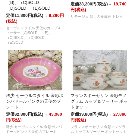
（B)、（C)SOLD、
定価28,200円(税込)→
19,740
（D)SOLD、（E)SOLD
円(税込)
定価11,800円(税込)→
8,260円
リモージュ 麗しの薔薇紋 トレイ
(税込)
セーヴルスタイル 天使のカップ＆
ソーサー（A)SOLD、（B)、
（C)SOLD、（D)SOLD、
（E)SOLD
稀少 セーヴルスタイル 金彩ポ
フランスポーセリン 金彩モノ
ンパドールピンクの天使のプ
グラム カップ＆ソーサー ポッ
レート
トセット
定価62,800円(税込)→
43,960
定価39,800円(税込)→
27,860
円(税込)
円(税込)
稀少 セーヴルスタイル 金彩ポンパ
フランスポーセリン 金彩モノグラ
ドールピンクの天使のプレート
ム カップ＆ソーサー ポットセット