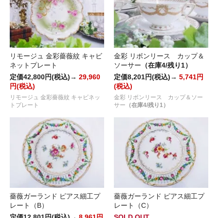
リモージュ 金彩薔薇紋 キャビ
金彩 リボンリース カップ＆
ネットプレート
ソーサー
（在庫4/残り1）
定価42,800円(税込)→
29,960
定価8,201円(税込)→
5,741円
円(税込)
(税込)
リモージュ 金彩薔薇紋 キャビネッ
金彩 リボンリース カップ＆ソー
トプレート
サー
（在庫4/残り1）
薔薇ガーランド ピアス細工プ
薔薇ガーランド ピアス細工プ
レート（B）
レート（C）
定価12,801円(税込)→
8,961円
SOLD OUT