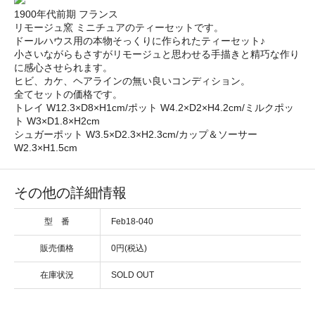
1900年代前期 フランス
リモージュ窯 ミニチュアのティーセットです。
ドールハウス用の本物そっくりに作られたティーセット♪
小さいながらもさすがリモージュと思わせる手描きと精巧な作り
に感心させられます。
ヒビ、カケ、ヘアラインの無い良いコンディション。
全てセットの価格です。
トレイ W12.3×D8×H1cm/ポット W4.2×D2×H4.2cm/ミルクポッ
ト W3×D1.8×H2cm
シュガーポット W3.5×D2.3×H2.3cm/カップ＆ソーサー
W2.3×H1.5cm
その他の詳細情報
型 番
Feb18-040
販売価格
0円(税込)
在庫状況
SOLD OUT