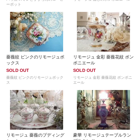
ーポット
薔薇紋 ピンクのリモージュボ
リモージュ 金彩 薔薇花紋 ボン
ックス
ボニエール
SOLD OUT
SOLD OUT
薔薇紋 ピンクのリモージュボック
リモージュ 金彩 薔薇花紋 ボンボニ
ス
エール
リモージュ 薔薇のプディング
豪華 リモージュテーブルラン