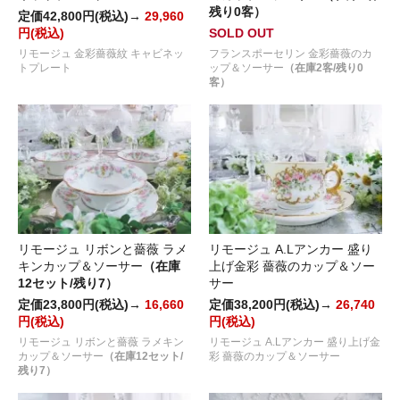
残り0客）
定価42,800円(税込)→
29,960
円(税込)
SOLD OUT
リモージュ 金彩薔薇紋 キャビネッ
フランスポーセリン 金彩薔薇のカ
トプレート
ップ＆ソーサー
（在庫2客/残り0
客）
リモージュ リボンと薔薇 ラメ
リモージュ A.Lアンカー 盛り
キンカップ＆ソーサー
（在庫
上げ金彩 薔薇のカップ＆ソー
12セット/残り7）
サー
定価23,800円(税込)→
16,660
定価38,200円(税込)→
26,740
円(税込)
円(税込)
リモージュ リボンと薔薇 ラメキン
リモージュ A.Lアンカー 盛り上げ金
カップ＆ソーサー
（在庫12セット/
彩 薔薇のカップ＆ソーサー
残り7）