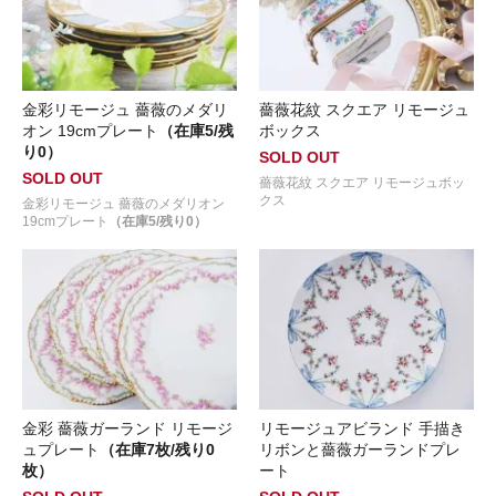
金彩リモージュ 薔薇のメダリ
薔薇花紋 スクエア リモージュ
オン 19cmプレート
（在庫5/残
ボックス
り0）
SOLD OUT
SOLD OUT
薔薇花紋 スクエア リモージュボッ
クス
金彩リモージュ 薔薇のメダリオン
19cmプレート
（在庫5/残り0）
金彩 薔薇ガーランド リモージ
リモージュアビランド 手描き
ュプレート
（在庫7枚/残り0
リボンと薔薇ガーランドプレ
枚）
ート