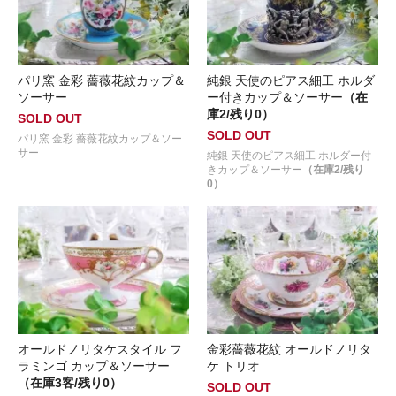
パリ窯 金彩 薔薇花紋カップ＆
純銀 天使のピアス細工 ホルダ
ソーサー
ー付きカップ＆ソーサー
（在
庫2/残り0）
SOLD OUT
SOLD OUT
パリ窯 金彩 薔薇花紋カップ＆ソー
サー
純銀 天使のピアス細工 ホルダー付
きカップ＆ソーサー
（在庫2/残り
0）
オールドノリタケスタイル フ
金彩薔薇花紋 オールドノリタ
ラミンゴ カップ＆ソーサー
ケ トリオ
（在庫3客/残り0）
SOLD OUT