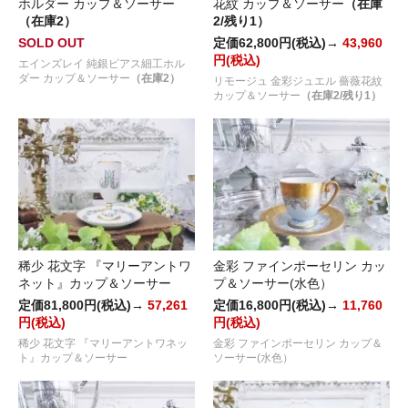
ホルダー カップ＆ソーサー
花紋 カップ＆ソーサー
（在庫
（在庫2）
2/残り1）
SOLD OUT
定価62,800円(税込)→
43,960
円(税込)
エインズレイ 純銀ピアス細工ホル
ダー カップ＆ソーサー
（在庫2）
リモージュ 金彩ジュエル 薔薇花紋
カップ＆ソーサー
（在庫2/残り1）
稀少 花文字 『マリーアントワ
金彩 ファインポーセリン カッ
ネット』カップ＆ソーサー
プ＆ソーサー(水色）
定価81,800円(税込)→
57,261
定価16,800円(税込)→
11,760
円(税込)
円(税込)
稀少 花文字 『マリーアントワネッ
金彩 ファインポーセリン カップ＆
ト』カップ＆ソーサー
ソーサー(水色）