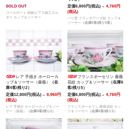
SOLD OUT
定価6,800円(税込)→
4,760円
(税込)
コールポート 純銀ピアス細工ホル
ダー カップ＆ソーサー
パリ窯 フランボアーズ紋 カップ＆
ソーサー
（在庫6客/残り5客）
レア 手描き ホーローカ
フランスポーセリン 薔薇
ップ＆ソーサー（薔薇）
（在
花紋 カップ＆ソーサー
（在庫6
庫4客/残り2）
客/残り5）
定価12,800円(税込)→
8,960円
定価6,800円(税込)→
4,760円
(税込)
(税込)
レア 手描き ホーローカップ＆ソー
フランスポーセリン 薔薇花紋 カッ
サー（薔薇）
（在庫4客/残り2）
プ＆ソーサー
（在庫6客/残り5）