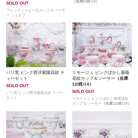
（在庫6/残り0）
SOLD OUT
フレンチシャビーなカップ＆ソーサ
ー シェルフ
パリ窯 ピンク西洋紫陽花紋 テ
リモージュ ピンクぼかし薔薇
ィーセット
花紋カップ＆ソーサー
（在庫
12/残り0）
SOLD OUT
SOLD OUT
パリ窯 ピンク西洋紫陽花紋 ティー
セット
リモージュ ピンクぼかし薔薇花紋
カップ＆ソーサー
（在庫12/残り0）