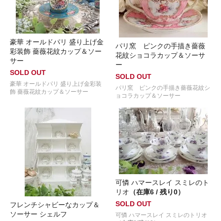
豪華 オールドパリ 盛り上げ金
パリ窯 ピンクの手描き薔薇
彩装飾 薔薇花紋カップ＆ソー
花紋ショコラカップ＆ソーサ
サー
ー
SOLD OUT
SOLD OUT
豪華 オールドパリ 盛り上げ金彩装
パリ窯 ピンクの手描き薔薇花紋シ
飾 薔薇花紋カップ＆ソーサー
ョコラカップ＆ソーサー
可憐 ハマースレイ スミレのト
リオ
（在庫6 / 残り0）
SOLD OUT
フレンチシャビーなカップ＆
ソーサー シェルフ
可憐 ハマースレイ スミレのトリオ