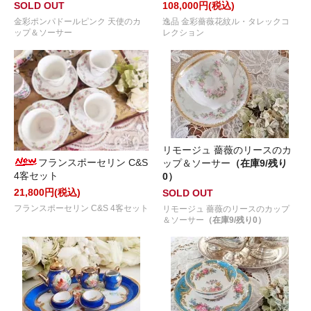
SOLD OUT
108,000円(税込)
金彩ポンパドールピンク 天使のカ
逸品 金彩薔薇花紋ル・タレックコ
ップ＆ソーサー
レクション
リモージュ 薔薇のリースのカ
フランスポーセリン C&S
ップ＆ソーサー
（在庫9/残り
4客セット
0）
21,800円(税込)
SOLD OUT
フランスポーセリン C&S 4客セット
リモージュ 薔薇のリースのカップ
＆ソーサー
（在庫9/残り0）