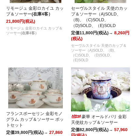
リモージュ 金彩ロカイユ カッ
セーヴルスタイル 天使のカッ
プ＆ソーサー
(在庫4客）
プ＆ソーサー（A)SOLD、
（B)、（C)SOLD、
21,800円(税込)
（D)SOLD、（E)SOLD
リモージュ 金彩ロカイユ カップ＆
定価11,800円(税込)→
8,260円
ソーサー
(在庫4客）
(税込)
セーヴルスタイル 天使のカップ＆
ソーサー（A)SOLD、（B)、
（C)SOLD、（D)SOLD、
（E)SOLD
フランスポーセリン 金彩モノ
豪華 オールドパリ 金彩
グラム カップ＆ソーサー ポッ
天使紋カップ＆ソーサー
トセット
定価82,800円(税込)→
57,960
定価39,800円(税込)→
27,860
円(税込)