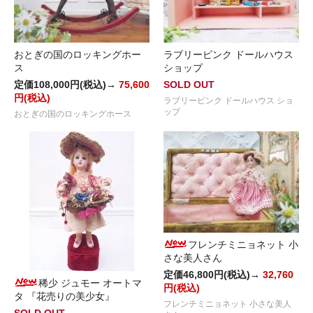
おとぎの国のロッキングホー
ラブリーピンク ドールハウス
ス
ショップ
定価108,000円(税込)→
75,600
SOLD OUT
円(税込)
ラブリーピンク ドールハウス ショ
ップ
おとぎの国のロッキングホース
フレンチミニョネット 小
さな美人さん
定価46,800円(税込)→
32,760
稀少 ジュモー オートマ
円(税込)
タ 『花売りの美少女』
フレンチミニョネット 小さな美人
SOLD OUT