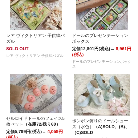
レア ヴィクトリアン 子供絵パ
ドールのプレゼンテーション
ズル
ボックス
SOLD OUT
定価12,801円(税込)→
8,961円
(税込)
レア ヴィクトリアン 子供絵パズル
ドールのプレゼンテーションボック
ス
セルロイドドールのフェイス5
ポンポン飾りのドールシュー
枚セット
（在庫72/残り69）
ズ（水色）
（A)SOLD、(B)、
定価5,799円(税込)→
4,059円
（C)SOLD
(税込)