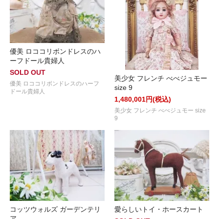
優美 ロココリボンドレスのハ
ーフドール貴婦人
SOLD OUT
美少女 フレンチ べべジュモー
優美 ロココリボンドレスのハーフ
size 9
ドール貴婦人
1,480,001円(税込)
美少女 フレンチ べべジュモー size
9
コッツウォルズ ガーデンテリ
愛らしいトイ・ホースカート
ア