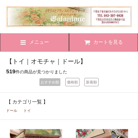
メニュー
カートを見る
【トイ｜オモチャ｜ドール】
519
件の商品が見つかりました
おすすめ順
価格順
新着順
【 カテゴリ一覧 】
ドール
トイ