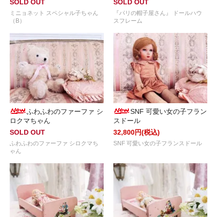
SOLD OUT
SOLD OUT
ミニョネット スペシャル子ちゃん
『パリの帽子屋さん』 ドールハウ
（B）
スフレーム
ふわふわのファーファ シ
SNF 可愛い女の子フラン
ロクマちゃん
スドール
SOLD OUT
32,800円(税込)
ふわふわのファーファ シロクマち
SNF 可愛い女の子フランスドール
ゃん