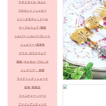
テキスタイル | キルト
ブロカント｜シャビー
トイ｜オモチャ｜ドール
テーブルウェア | 陶器
シルバー | シルバープレート
ジュエリー | 装身具
グラス | ガラスウェア
真鍮 | オルモル | ブロンズ
インテリア | 雑貨
ライティング｜シェード
絵画 | 額装品
ファニチャー | パーツ
ファインアンティーク