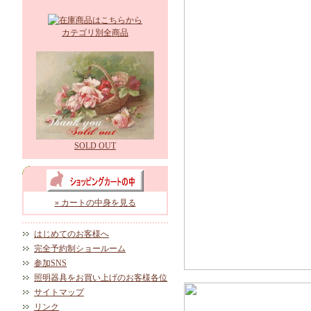
カテゴリ別全商品
SOLD OUT
» カートの中身を見る
はじめてのお客様へ
完全予約制ショールーム
参加SNS
照明器具をお買い上げのお客様各位
サイトマップ
リンク