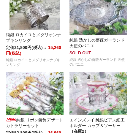
純銀 ロカイユとメダリオンナ
純銀 透かしの薔薇ガーランド
プキンリング
天使のパニエ
定価21,800円(税込)→
15,260
SOLD OUT
円(税込)
純銀 透かしの薔薇ガーランド 天使
純銀 ロカイユとメダリオンナプキ
のパニエ
ンリング
純銀 リボン装飾デザート
エインズレイ 純銀ピアス細工
カトラリーセット
ホルダー カップ＆ソーサー
（在庫2）
定価52,800円(税込)→
36,960