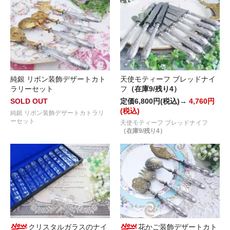
純銀 リボン装飾デザートカト
天使モティーフ ブレッドナイ
ラリーセット
フ
（在庫9/残り4）
SOLD OUT
定価6,800円(税込)→
4,760円
(税込)
純銀 リボン装飾デザートカトラリ
ーセット
天使モティーフ ブレッドナイフ
（在庫9/残り4）
クリスタルガラスのナイ
花かご装飾デザートカト