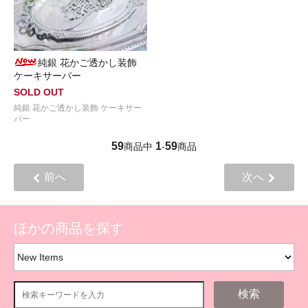
純銀 花かご透かし装飾
ケーキサーバー
SOLD OUT
純銀 花かご透かし装飾 ケーキサー
バー
59
1
59
商品中
-
商品
前へ
次へ
ほかの商品を探す
検索