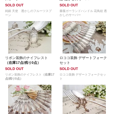
SOLD OUT
SOLD OUT
純銀 天使 透かしのフルーツスプ
薔薇ガーランドハンドル 花鳥紋 透
ーン
かしのサーバー
リボン装飾のナイフレスト
ロココ装飾 デザートフォーク
（在庫17点/残り0点）
セット
SOLD OUT
SOLD OUT
リボン装飾のナイフレスト
（在庫17
ロココ装飾 デザートフォークセッ
点/残り0点）
ト