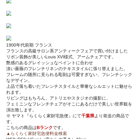
1900年代前期 フランス
フランスの高級サロン系アンティークフェアで買い付けました
リボン装飾が美しいLouis XVI様式、アームチェアです。
艶感のあるグレイッシュなペイントに合わせ
淡い薔薇のフレンチリネンのテキスタイルに張り替えました。
フレームの随所に見られる彫刻は可愛すぎない、フレンチシック
なデザイン。
上品で落ち着いたフレンチスタイルと華奢なシルエットに魅せら
れます。
リビングはもちろん、アトリエやスタジオの撮影に、
フェミニンなフレンチチェアがそこにあるだけで美しい世界観を
演出致します。
※ ヤマト『らくらく家財宅急便』にて
千葉県
より発送の商品で
す。
こちらの商品は
Bランク
です。
▲らくらく家財宅急便料金検索