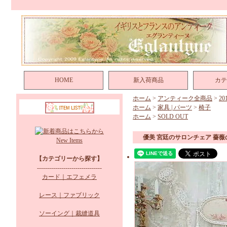
HOME
新入荷商品
カテ
ホーム
>
アンティーク全商品
>
2
ホーム
>
家具 | パーツ
>
椅子
ホーム
>
SOLD OUT
優美 宮廷のサロンチェア 薔薇
New Items
【カテゴリーから探す】
--------------------------------
カード｜エフェメラ
レース｜ファブリック
ソーイング｜裁縫道具