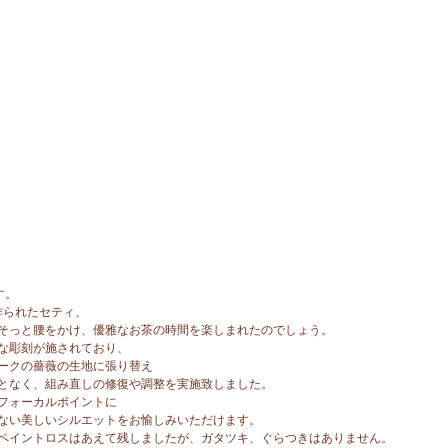
す。
作られたセティ、
そっと腰をかけ、優雅なお茶の時間を楽しまれたのでしょう。
な彫刻が施されており、
ークの薔薇の生地に張り替え
となく、組み直しの修復や調整を実施致しました。
フォーカルポイントに
ない美しいシルエットをお愉しみいただけます。
ペイントロスはあえて残しましたが、ガタツキ、ぐらつきはありません。