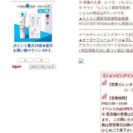
※ 画像の人形、レース、バレエ
※ ヤマト『らくらく家財宅急便
こちらの商品はDランクです。
▲らくらく家財宅急便料金検索
W112×D47×H104cm/床から座面の
---------------------------------------------
メールやショッピングカートでお
▲オーダーフォーム
または
▲TEL
アカウントのパスワードがわから
» 特定商取引法に基づく表記 (返品
【ショッピングイ
【営業カレンダ
白：
【営業時間】
PM13:00～19:00
イベントのみOPEN
※ 実店舗の営業は
ます。 この間いた
務は翌営業日以降
かじめご了承下さ