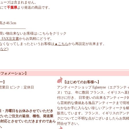
シューズは含まれません。
』にて
千葉県
より発送の商品です。
高さ46.5cm
-----------------------
買い物出来ないお客様は↓こちらをクリック
、FAX注文書
からお気軽にどうぞ。
なくなってしまったというお客様は
▲こちら
から再設定が出来ます。
など)
ンフォメーション】
ー】
【はじめてのお客様へ】
営業日 ピンク：定休日
アンティークショップ Eglantyne（エグランテ
ヌ）では、 年に数回 フランス、イギリスへ直
付けに行き、 日常使いの出来るアンティーク
ら芸術的な価値ある逸品アンティークまで現
なかなか手に入らない珍しいアンティークを
日・月曜日をお休みさせていただき
販売しています。フランス、イギリスのアン
だいたご注文の返信、梱包、発送業
クについてご不明な点がございましたらお気
の対応とさせていただきますのであら
問合せ下さい。
い。