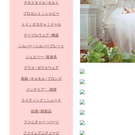
テキスタイル | キルト
ブロカント｜シャビー
トイ｜オモチャ｜ドール
テーブルウェア | 陶器
シルバー | シルバープレート
ジュエリー | 装身具
グラス | ガラスウェア
真鍮 | オルモル | ブロンズ
インテリア | 雑貨
ライティング｜シェード
絵画 | 額装品
ファニチャー | パーツ
ファインアンティーク