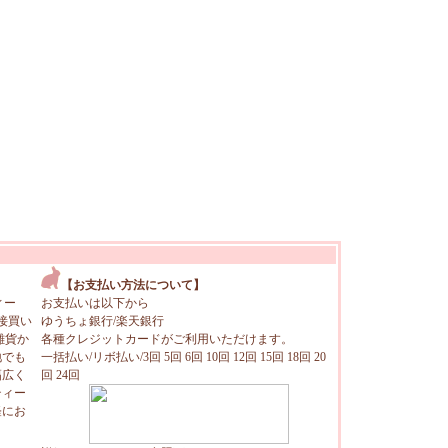
【お支払い方法について】
ィー
お支払いは以下から
接買い
ゆうちょ銀行/楽天銀行
雑貨か
各種クレジットカードがご利用いただけます。
地でも
一括払い/リボ払い/3回 5回 6回 10回 12回 15回 18回 20
幅広く
回 24回
ティー
軽にお