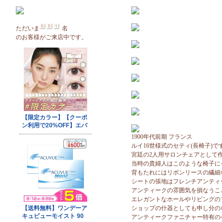
ただいま
名
のお客様がご来店中です。
1900年代前期 フランス
ルイ16世様式のセティ(長椅子)で
宮廷の2人用サロンチェアとして
当時の貴婦人はこのような椅子に
背もたれにはリボンリースの繊細
シートの張地はフレンチアンティ
アンティークの雰囲気を損なうこ
エレガントなホールやリビングの
ショップの什器としても申し分の
アンティークファニチャー特有の