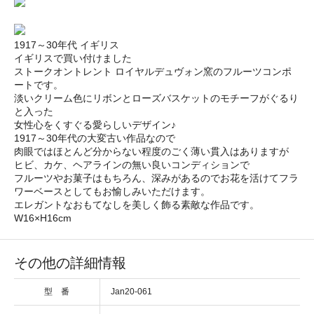
1917～30年代 イギリス
イギリスで買い付けました
ストークオントレント ロイヤルデュヴォン窯のフルーツコンポ
ートです。
淡いクリーム色にリボンとローズバスケットのモチーフがぐるり
と入った
女性心をくすぐる愛らしいデザイン♪
1917～30年代の大変古い作品なので
肉眼ではほとんど分からない程度のごく薄い貫入はありますが
ヒビ、カケ、ヘアラインの無い良いコンディションで
フルーツやお菓子はもちろん、深みがあるのでお花を活けてフラ
ワーベースとしてもお愉しみいただけます。
エレガントなおもてなしを美しく飾る素敵な作品です。
W16×H16cm
その他の詳細情報
型 番
Jan20-061