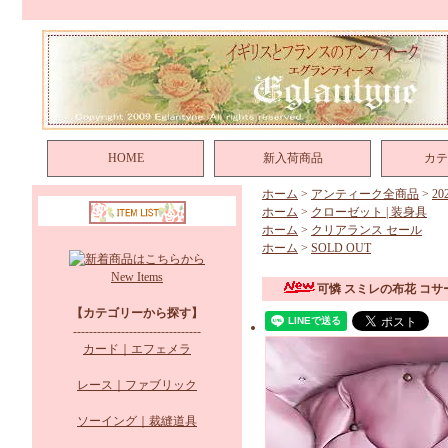
HOME
新入荷商品
カテ
ホーム
>
アンティーク全商品
>
2
ホーム
>
クローゼット | 装身具
ホーム
>
クリアランス セール
ホーム
>
SOLD OUT
New Items
可憐 スミレの布花 コサ
【カテゴリーから探す】
--------------------------------
カード｜エフェメラ
レース｜ファブリック
ソーイング｜裁縫道具