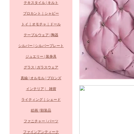
テキスタイル | キルト
ブロカント｜シャビー
トイ｜オモチャ｜ドール
テーブルウェア | 陶器
シルバー | シルバープレート
ジュエリー | 装身具
グラス | ガラスウェア
真鍮 | オルモル | ブロンズ
インテリア | 雑貨
ライティング｜シェード
絵画 | 額装品
ファニチャー | パーツ
ファインアンティーク