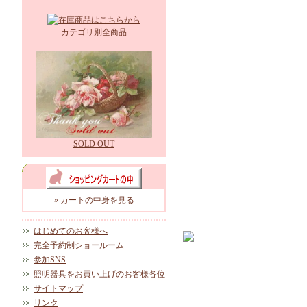
カテゴリ別全商品
SOLD OUT
» カートの中身を見る
はじめてのお客様へ
完全予約制ショールーム
参加SNS
照明器具をお買い上げのお客様各位
サイトマップ
リンク