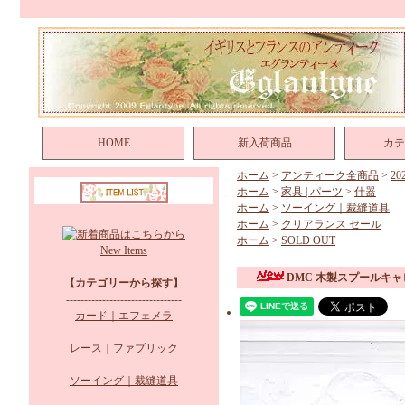
HOME
新入荷商品
カテ
ホーム
>
アンティーク全商品
>
2
ホーム
>
家具 | パーツ
>
什器
ホーム
>
ソーイング｜裁縫道具
ホーム
>
クリアランス セール
ホーム
>
SOLD OUT
New Items
DMC 木製スプールキ
【カテゴリーから探す】
--------------------------------
カード｜エフェメラ
レース｜ファブリック
ソーイング｜裁縫道具