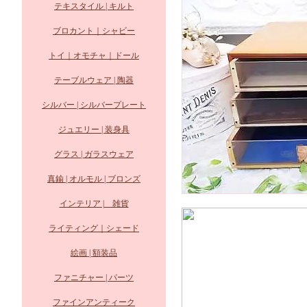
テキスタイル | キルト
ブロカント｜シャビー
トイ｜オモチャ｜ドール
テーブルウェア | 陶器
シルバー | シルバープレート
ジュエリー | 装身具
グラス | ガラスウェア
真鍮 | オルモル | ブロンズ
インテリア | 雑貨
ライティング｜シェード
絵画 | 額装品
ファニチャー | パーツ
ファインアンティーク