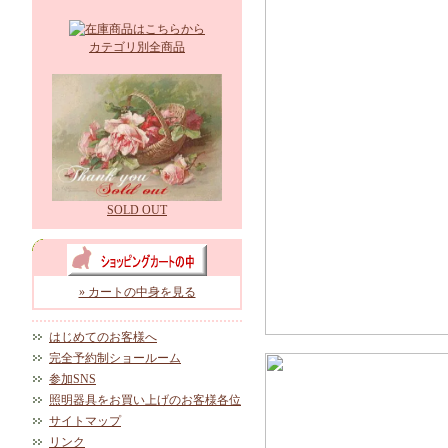
カテゴリ別全商品
SOLD OUT
» カートの中身を見る
はじめてのお客様へ
完全予約制ショールーム
参加SNS
照明器具をお買い上げのお客様各位
サイトマップ
リンク