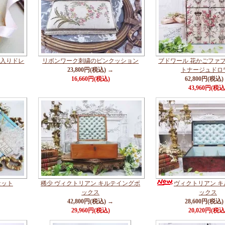
画入りドレ
リボンワーク刺繍のピンクッション
ブドワール 花かごファブ
23,800円(税込) →
トナージュドロ
16,660円(税込)
62,800円(税込)
43,960円(税込
セット
稀少 ヴィクトリアン キルテイングボ
ヴィクトリアン 
ックス
ックス
42,800円(税込) →
28,600円(税込)
29,960円(税込)
20,020円(税込