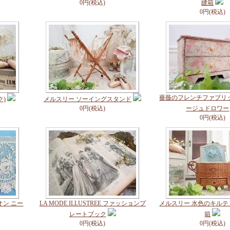
0円(税込)
縫箱
0円(税込)
薔薇のフレンチファブリ
)
メルスリー ソーイングスタンド
0円(税込)
ージュドロワー
0円(税込)
オン ニー
LA MODE ILLUSTREE ファッションプ
メルスリー 水色のキル
レートブック
箱
0円(税込)
0円(税込)