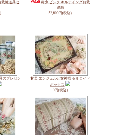
お裁縫道具セ
稀少 ピンク キルテイングお裁
縫箱
)
52,800円(税込)
道具のプレゼン
甘美 エンジェルと女神様 セルロイド
ボックス
0円(税込)