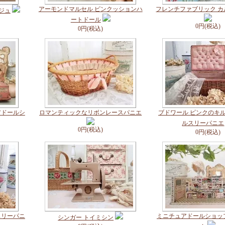
アーモンドマルセル ピンクッションハ
フレンチファブリック 
ジュ
ートドール
0円(税込)
0円(税込)
アドールシ
ロマンティックなリボンレースパニエ
ブドワール ピンクのキル
ルスリーパニエ
0円(税込)
0円(税込)
スリーパニ
ミニチュアドールショッ
シンガー トイミシン