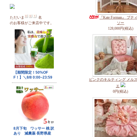
ただいま
名
『Kate Forman』 
のお客様がご来店中です。
ソー
128,000円(税込)
ピンクのキルティング メル
エ
0円(税込)