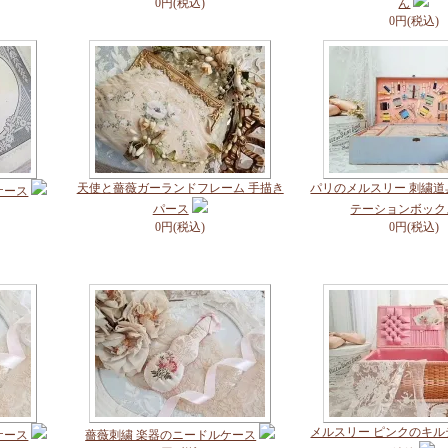
0円(税込)
ん
0円(税込)
天使と薔薇ガーランドフレーム 手描き
パリのメルスリー 刺繍
ケース
パース
テーションボック
0円(税込)
0円(税込)
メルスリー ピンクのキ
ケース
薔薇刺繍 楽器のニードルケース