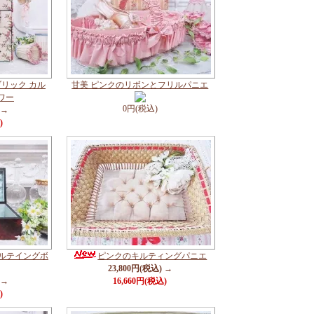
リック カル
甘美 ピンクのリボンとフリルパニエ
ワー
0円(税込)
 →
)
キルテイングボ
ピンクのキルティングパニエ
23,800円(税込) →
 →
16,660円(税込)
)