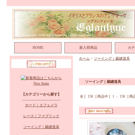
HOME
新入荷商品
カテ
ホーム
>
ソーイング｜裁縫道具
ソーイング｜裁縫道具
New Items
【カテゴリーから探す】
全 [
150
] 商品中 [
1
-
150
] 
--------------------------------
カード｜エフェメラ
レース｜ファブリック
ソーイング｜裁縫道具