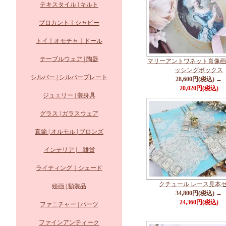
テキスタイル | キルト
ブロカント｜シャビー
トイ｜オモチャ｜ドール
テーブルウェア | 陶器
マリーアントワネット肖像
ッシングボックス
シルバー | シルバープレート
28,600円(税込) →
20,020円(税込)
ジュエリー | 装身具
グラス | ガラスウェア
真鍮 | オルモル | ブロンズ
インテリア | 雑貨
ライティング｜シェード
クチュール レース見本
絵画 | 額装品
34,800円(税込) →
24,360円(税込)
ファニチャー | パーツ
ファインアンティーク