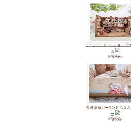
ミニチュアドールショップ
ん
0円(税込)
金彩 薔薇ガーランド 乙女
ー
0円(税込)