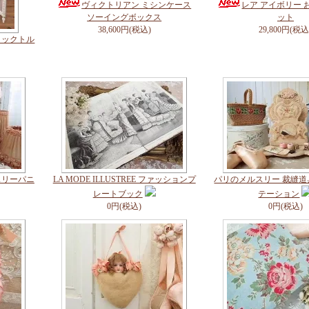
ヴィクトリアン ミシンケース
レア アイボリー 
ソーイングボックス
ット
38,600円(税込)
29,800円(税込
ブティックトル
スリーパニ
LA MODE ILLUSTREE ファッションプ
パリのメルスリー 裁縫
レートブック
テーション
0円(税込)
0円(税込)