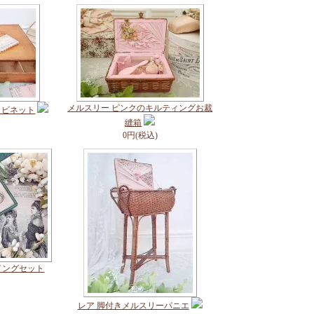
メルスリー ピンクのキルティングお裁
ャビネット
縫箱
0円(税込)
イングセット
レア 脚付きメルスリーパニエ