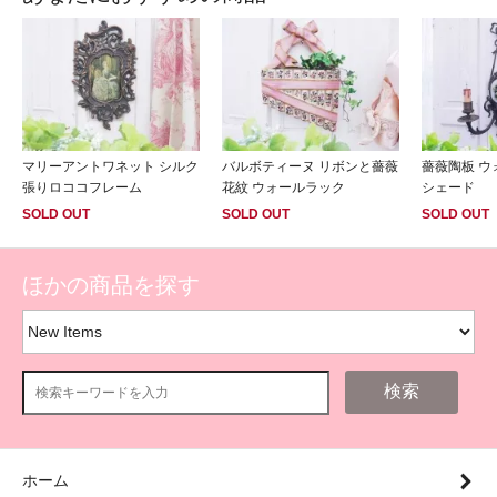
マリーアントワネット シルク
バルボティーヌ リボンと薔薇
薔薇陶板 
張りロココフレーム
花紋 ウォールラック
シェード
SOLD OUT
SOLD OUT
SOLD OUT
ほかの商品を探す
検索
ホーム