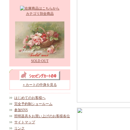
カテゴリ別全商品
SOLD OUT
» カートの中身を見る
はじめてのお客様へ
完全予約制ショールーム
参加SNS
照明器具をお買い上げのお客様各位
サイトマップ
リンク