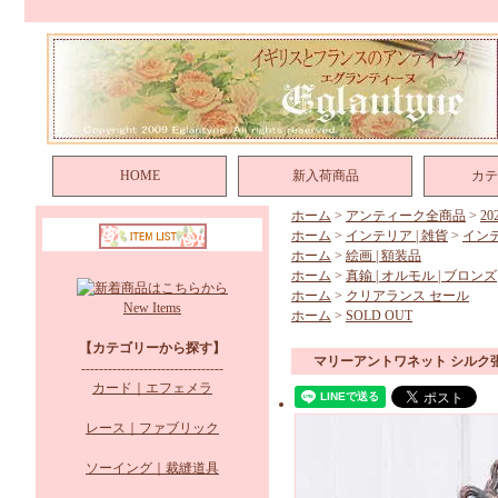
HOME
新入荷商品
カテ
ホーム
>
アンティーク全商品
>
2
ホーム
>
インテリア | 雑貨
>
イン
ホーム
>
絵画 | 額装品
ホーム
>
真鍮 | オルモル | ブロンズ
ホーム
>
クリアランス セール
New Items
ホーム
>
SOLD OUT
【カテゴリーから探す】
マリーアントワネット シルク
--------------------------------
カード｜エフェメラ
レース｜ファブリック
ソーイング｜裁縫道具