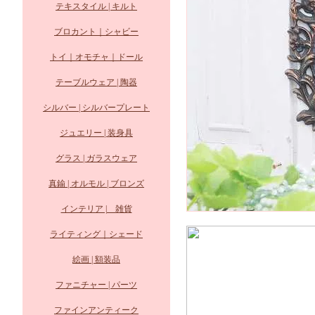
テキスタイル | キルト
ブロカント｜シャビー
トイ｜オモチャ｜ドール
テーブルウェア | 陶器
シルバー | シルバープレート
ジュエリー | 装身具
グラス | ガラスウェア
真鍮 | オルモル | ブロンズ
インテリア | 雑貨
ライティング｜シェード
絵画 | 額装品
ファニチャー | パーツ
ファインアンティーク