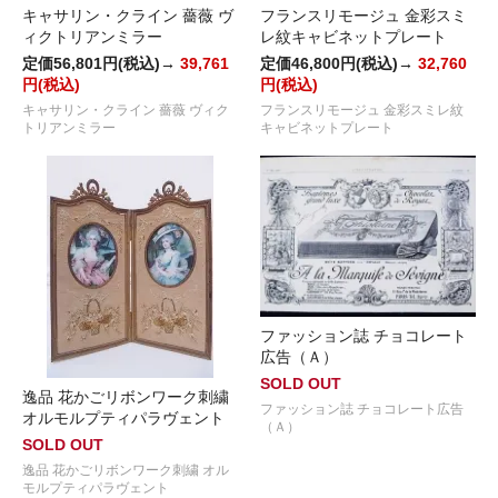
キャサリン・クライン 薔薇 ヴ
フランスリモージュ 金彩スミ
ィクトリアンミラー
レ紋キャビネットプレート
定価56,801円(税込)→
39,761
定価46,800円(税込)→
32,760
円(税込)
円(税込)
キャサリン・クライン 薔薇 ヴィク
フランスリモージュ 金彩スミレ紋
トリアンミラー
キャビネットプレート
ファッション誌 チョコレート
広告（Ａ）
SOLD OUT
逸品 花かごリボンワーク刺繍
ファッション誌 チョコレート広告
オルモルプティパラヴェント
（Ａ）
SOLD OUT
逸品 花かごリボンワーク刺繍 オル
モルプティパラヴェント