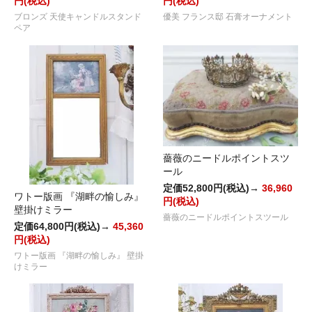
円(税込)
円(税込)
ブロンズ 天使キャンドルスタンド
優美 フランス邸 石膏オーナメント
ペア
薔薇のニードルポイントスツ
ール
定価52,800円(税込)→
36,960
ワトー版画 『湖畔の愉しみ』
円(税込)
壁掛けミラー
薔薇のニードルポイントスツール
定価64,800円(税込)→
45,360
円(税込)
ワトー版画 『湖畔の愉しみ』 壁掛
けミラー