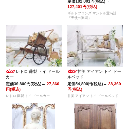
定価182,001円(税込)→
127,401円(税込)
ギルトブロンズ マントル置時計
『天使の楽園』
レトロ 藤製 トイ ドール
甘美 アイアン トイ ドー
カー
ルベッド
定価39,800円(税込)→
27,860
定価54,800円(税込)→
38,360
円(税込)
円(税込)
レトロ 藤製 トイ ドールカー
甘美 アイアン トイ ドールベッド