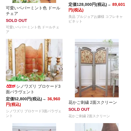
定価128,000円(税込)→
89,601
可愛いペパーミント色 ドール
円(税込)
チェア
美品 ブルジョアお嬢様 コフレキャ
SOLD OUT
ビネット
可愛いペパーミント色 ドールチェ
ア
シノワズリ ブロケード3
面パラヴェント
定価52,800円(税込)→
36,960
花かご刺繍 2面スクリーン
円(税込)
SOLD OUT
シノワズリ ブロケード3面パラヴェ
ント
花かご刺繍 2面スクリーン