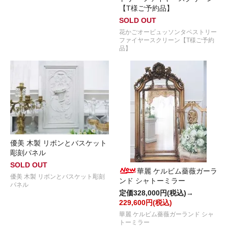
【T様ご予約品】
SOLD OUT
花かごオービュッソンタペストリー
ファイヤースクリーン【T様ご予約
品】
優美 木製 リボンとバスケット
彫刻パネル
SOLD OUT
華麗 ケルビム薔薇ガーラ
優美 木製 リボンとバスケット彫刻
ンド シャトーミラー
パネル
定価328,000円(税込)→
229,600円(税込)
華麗 ケルビム薔薇ガーランド シャ
トーミラー