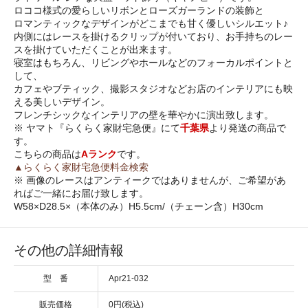
ロココ様式の愛らしいリボンとローズガーランドの装飾と
ロマンティックなデザインがどこまでも甘く優しいシルエット♪
内側にはレースを掛けるクリップが付いており、お手持ちのレー
スを掛けていただくことが出来ます。
寝室はもちろん、リビングやホールなどのフォーカルポイントと
して、
カフェやブティック、撮影スタジオなどお店のインテリアにも映
える美しいデザイン。
フレンチシックなインテリアの壁を華やかに演出致します。
※ ヤマト『らくらく家財宅急便』にて
千葉県
より発送の商品で
す。
こちらの商品は
Aランク
です。
▲らくらく家財宅急便料金検索
※ 画像のレースはアンティークではありませんが、ご希望があ
ればご一緒にお届け致します。
W58×D28.5×（本体のみ）H5.5cm/（チェーン含）H30cm
その他の詳細情報
型 番
Apr21-032
販売価格
0円(税込)