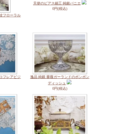
天使のピアス細工 純銀パニエ
0円(税込)
花紋フローラル
紋コフレアビジ
逸品 純銀 薔薇ガーランドのボンボン
ディッシュ
0円(税込)