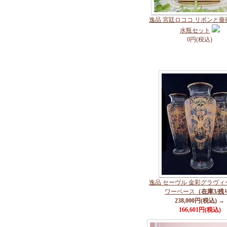
逸品 宮廷ロココ リボンと薔
水瓶セット
0円(税込)
逸品 セーヴル 金彩グラヴィ
ワーベース
（在庫3/残り
238,000円(税込) →
166,601円(税込)