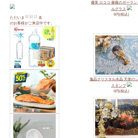
優美 ロココ 薔薇のガーラ
ルグラス
0円(税込)
ただいま
名
のお客様がご来店中です。
逸品クリスタル水晶 天使の
スタンプ
0円(税込)