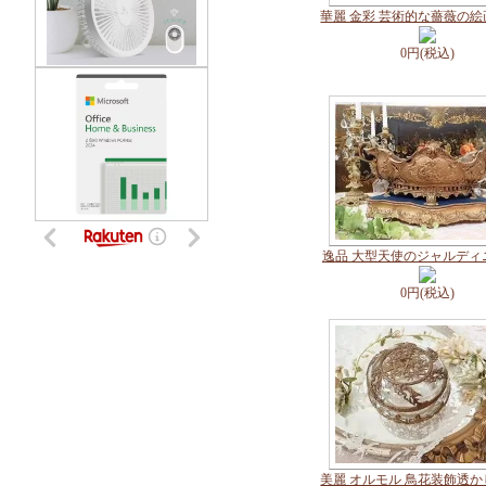
華麗 金彩 芸術的な薔薇の
0円(税込)
逸品 大型天使のジャルディ
0円(税込)
美麗 オルモル 鳥花装飾透