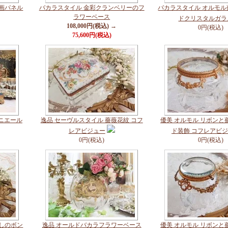
絵画パネル
バカラスタイル 金彩クランベリーのフ
バカラスタイル オルモ
ラワーベース
ドクリスタルガラ
108,000円(税込) →
0円(税込)
75,600円(税込)
ニエール
逸品 セーヴルスタイル 薔薇花紋 コフ
優美 オルモル リボンと
レアビジュー
ド装飾 コフレアビ
0円(税込)
0円(税込)
かしのボン
逸品 オールドバカラフラワーベース
優美 オルモル リボンと