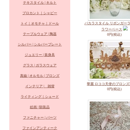
テキスタイル | キルト
ブロカント｜シャビー
バカラスタイル リボンガー
トイ｜オモチャ｜ドール
ラワーベース
テーブルウェア | 陶器
0円(税込)
シルバー | シルバープレート
ジュエリー | 装身具
グラス | ガラスウェア
真鍮 | オルモル | ブロンズ
華麗 ロココ天使のブロンズ
インテリア | 雑貨
0円(税込)
ライティング｜シェード
絵画 | 額装品
ファニチャー | パーツ
ファインアンティーク