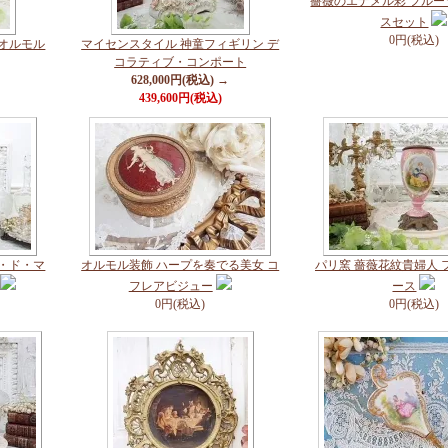
薔薇のエナメル彩 フル
スセット
0円(税込)
のオルモル
マイセンスタイル 神童フィギリン デ
コラティブ・コンポート
628,000円(税込) →
439,600円(税込)
ブ・ド・マ
オルモル装飾 ハープを奏でる美女 コ
パリ窯 薔薇花紋貴婦人 
フレアビジュー
ース
0円(税込)
0円(税込)