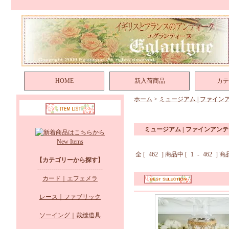
HOME
新入荷商品
カテ
ホーム
>
ミュージアム | ファイン
ミュージアム | ファインアン
New Items
全 [
462
] 商品中 [
1
-
462
] 
【カテゴリーから探す】
--------------------------------
カード｜エフェメラ
レース｜ファブリック
ソーイング｜裁縫道具