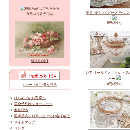
美麗 ポワンドガーズ ラウ
カテゴリ別全商品
0円(税込)
SOLD OUT
レア オールドノリタケ ビ
ャー
0円(税込)
» カートの中身を見る
はじめてのお客様へ
完全予約制ショールーム
参加SNS
照明器具をお買い上げのお客様各位
サイトマップ
リンク