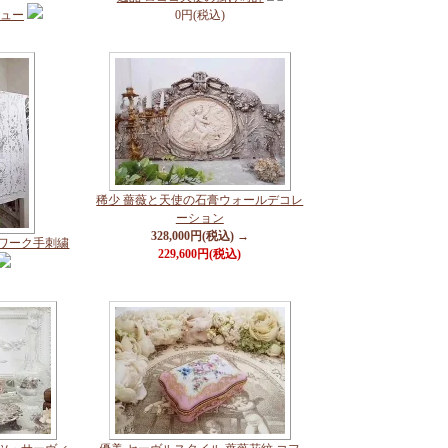
ジュー
0円(税込)
稀少 薔薇と天使の石膏ウォールデコレ
ーション
328,000円(税込) →
トワーク手刺繍
229,600円(税込)