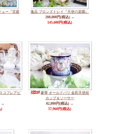
ジュー『宮庭
逸品 ブロンズトレイ『天使の楽園』
208,000円(税込) →
145,600円(税込)
ラスコフレアビ
豪華 オールドパリ 金彩天使紋
カップ＆ソーサー
) →
82,800円(税込) →
込)
57,960円(税込)