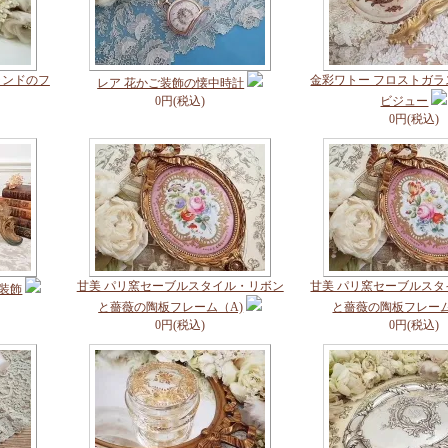
ランドのフ
金彩ワトー フロストガ
レア 花かご装飾の懐中時計
0円(税込)
ビジュー
0円(税込)
甘美 パリ窯セーブルスタイル・リボン
甘美 パリ窯セーブルス
装飾
と薔薇の陶板フレーム（A)
と薔薇の陶板フレーム
0円(税込)
0円(税込)