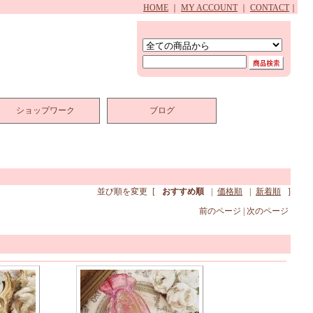
HOME
｜
MY ACCOUNT
｜
CONTACT
｜
ショップワーク
ブログ
並び順を変更
[
おすすめ順
|
価格順
|
新着順
]
前のページ | 次のページ