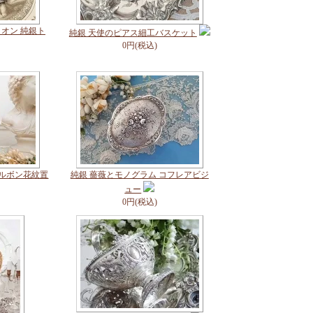
オン 純銀ト
純銀 天使のピアス細工バスケット
0円(税込)
ヤルボン花紋置
純銀 薔薇とモノグラム コフレアビジ
ュー
0円(税込)