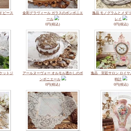
ンドピース
金彩グラヴィール ガラスのボンボニエ
逸品 モノグラムとメダリ
ール
レイ
0円(税込)
0円(税込)
スケットジ
アールヌーヴォー オルモル透かしのボ
逸品 宮廷サロン ロイ
ンボニエール
時計
0円(税込)
0円(税込)