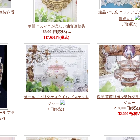
薇装飾 香
逸品 パリ窯 コフレアビ
貴婦人』
0円(税込)
華麗 ロカイユが美しい油彩画額装
168,001円(税込) →
117,601円(税込)
オールドノリタケスタイル ビスケット
逸品 薔薇リボン装飾グ
ジュー
ジャー
218,000円(税込
0円(税込)
ール フラ
152,600円(税
2)