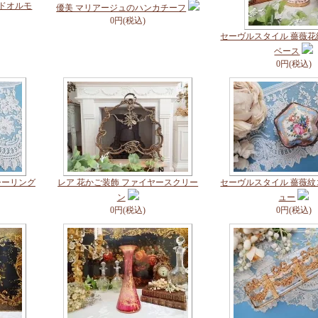
ンドオルモ
優美 マリアージュのハンカチーフ
0円(税込)
セーヴルスタイル 薔薇
ベース
0円(税込)
シーリング
レア 花かご装飾 ファイヤースクリー
セーヴルスタイル 薔薇
ン
ュー
0円(税込)
0円(税込)