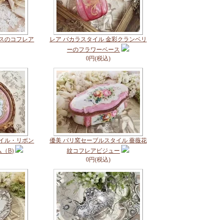
ラスのコフレア
レア バカラスタイル 金彩クランベリ
ーのフラワーベース
0円(税込)
タイル・リボン
優美 パリ窯セーブルスタイル 薔薇花
（B)
紋コフレアビジュー
0円(税込)