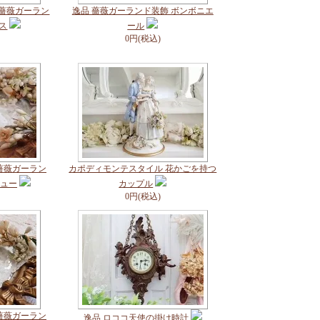
ル薔薇ガーラン
逸品 薔薇ガーランド装飾 ボンボニエ
ス
ール
0円(税込)
薔薇ガーラン
カポディモンテスタイル 花かごを持つ
ジュー
カップル
0円(税込)
薔薇ガーラン
逸品 ロココ天使の掛け時計