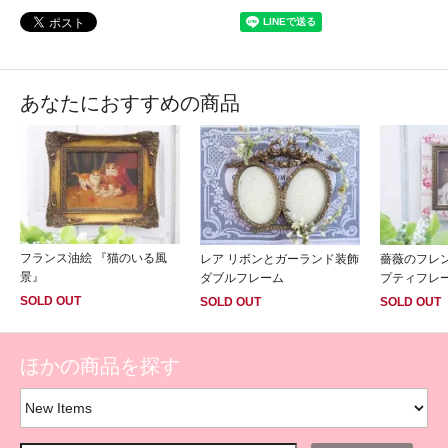
あなたにおすすめの商品
フランス油絵 『猫のいる風
レア リボンとガーランド装飾
薔薇のフレ
景』
ダブルフレーム
プティフレ
SOLD OUT
SOLD OUT
SOLD OUT
ほかの商品を探す