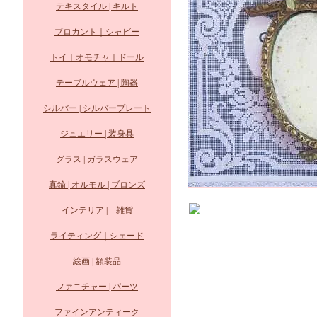
テキスタイル | キルト
ブロカント｜シャビー
トイ｜オモチャ｜ドール
テーブルウェア | 陶器
シルバー | シルバープレート
ジュエリー | 装身具
グラス | ガラスウェア
真鍮 | オルモル | ブロンズ
インテリア | 雑貨
ライティング｜シェード
絵画 | 額装品
ファニチャー | パーツ
ファインアンティーク