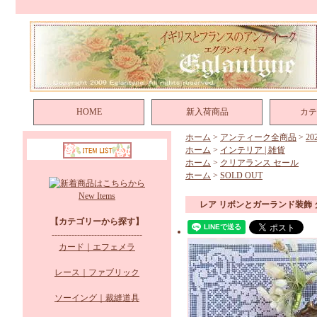
HOME
新入荷商品
カテ
ホーム
>
アンティーク全商品
>
2
ホーム
>
インテリア | 雑貨
ホーム
>
クリアランス セール
ホーム
>
SOLD OUT
New Items
レア リボンとガーランド装飾
【カテゴリーから探す】
--------------------------------
カード｜エフェメラ
レース｜ファブリック
ソーイング｜裁縫道具