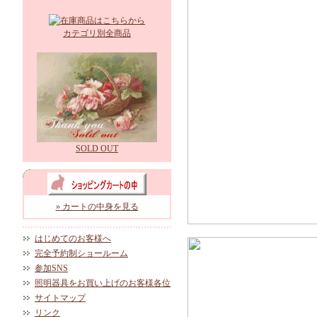
カテゴリ別全商品
SOLD OUT
» カートの中身を見る
はじめてのお客様へ
完全予約制ショールーム
参加SNS
照明器具をお買い上げのお客様各位
サイトマップ
リンク