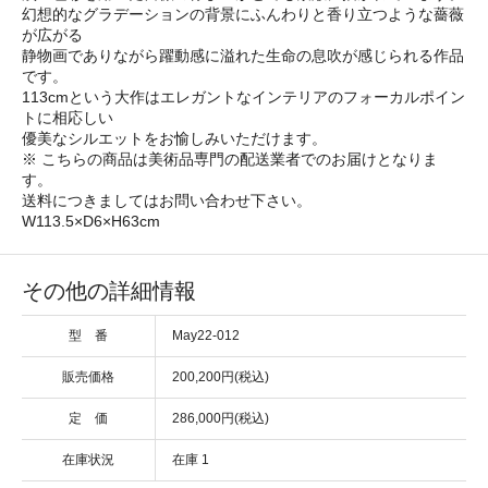
幻想的なグラデーションの背景にふんわりと香り立つような薔薇
が広がる
静物画でありながら躍動感に溢れた生命の息吹が感じられる作品
です。
113cmという大作はエレガントなインテリアのフォーカルポイン
トに相応しい
優美なシルエットをお愉しみいただけます。
※ こちらの商品は美術品専門の配送業者でのお届けとなりま
す。
送料につきましてはお問い合わせ下さい。
W113.5×D6×H63cm
その他の詳細情報
型 番
May22-012
販売価格
200,200円(税込)
定 価
286,000円(税込)
在庫状況
在庫 1