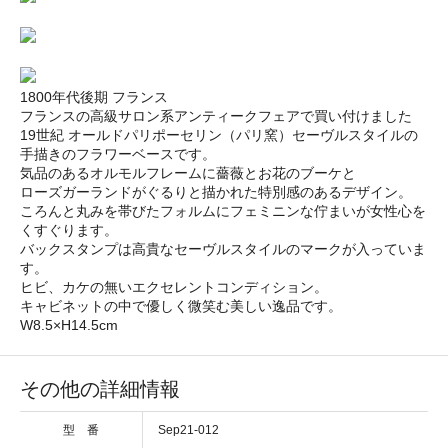
1800年代後期 フランス
フランスの高級サロン系アンティークフェアで買い付けました
19世紀 オールドパリポーセリン（パリ窯）セーヴルスタイルの
手描きのフラワーベースです。
気品のあるオルモルフレームに薔薇とお花のブーケと
ローズガーランドがぐるりと描かれた特別感のあるデザイン。
ころんと丸みを帯びたフォルムにフェミニンな佇まいが女性心を
くすぐります。
バックスタンプは高貴なセーヴルスタイルのマークが入っていま
す。
ヒビ、カケの無いエクセレントコンディション。
キャビネットの中で優しく微笑む美しい逸品です。
W8.5×H14.5cm
その他の詳細情報
型 番
Sep21-012