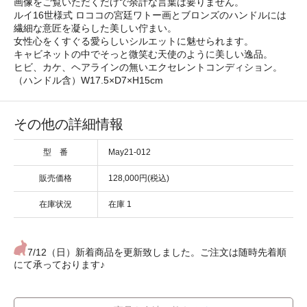
画像をご覧いただくだけで余計な言葉は要りません。
ルイ16世様式 ロココの宮廷ワトー画とブロンズのハンドルには
繊細な意匠を凝らした美しい佇まい。
女性心をくすぐる愛らしいシルエットに魅せられます。
キャビネットの中でそっと微笑む天使のように美しい逸品。
ヒビ、カケ、ヘアラインの無いエクセレントコンディション。
（ハンドル含）W17.5×D7×H15cm
その他の詳細情報
型 番
May21-012
販売価格
128,000円(税込)
在庫状況
在庫 1
7/12（日）新着商品を更新致しました。ご注文は随時先着順
にて承っております♪