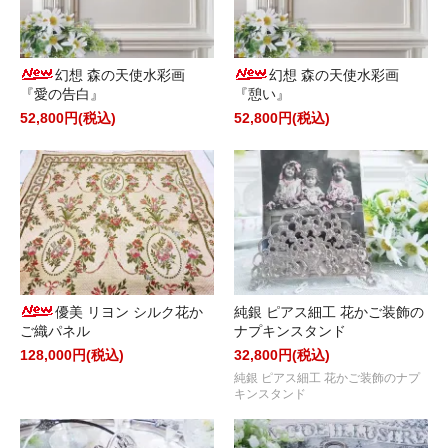
幻想 森の天使水彩画
幻想 森の天使水彩画
『愛の告白』
『憩い』
52,800円(税込)
52,800円(税込)
優美 リヨン シルク花か
純銀 ピアス細工 花かご装飾の
ご織パネル
ナプキンスタンド
128,000円(税込)
32,800円(税込)
純銀 ピアス細工 花かご装飾のナプ
キンスタンド