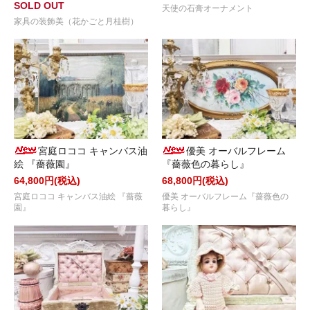
SOLD OUT
天使の石膏オーナメント
家具の装飾美（花かごと月桂樹）
宮庭ロココ キャンバス油
優美 オーバルフレーム
絵 『薔薇園』
『薔薇色の暮らし』
64,800円(税込)
68,800円(税込)
宮庭ロココ キャンバス油絵 『薔薇
優美 オーバルフレーム『薔薇色の
園』
暮らし』