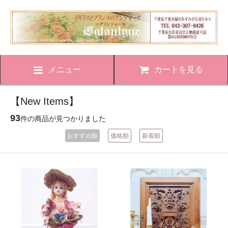
メニュー
カートを見る
【New Items】
93
件の商品が見つかりました
おすすめ順
価格順
新着順