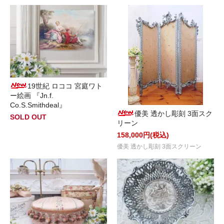
19世紀 ロココ 宮庭ワト
ー絵画 『Jn.f.
Co.S.Smithdeal』
優美 透かし彫刻 3面スク
SOLD OUT
リーン
158,000円(税込)
優美 透かし彫刻 3面スクリーン