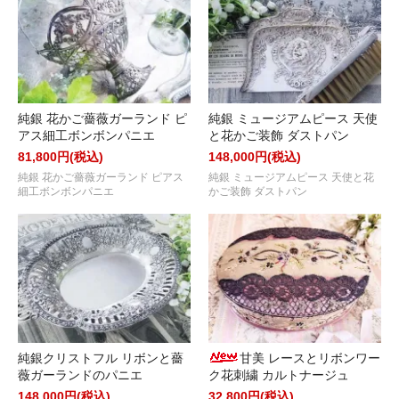
純銀 花かご薔薇ガーランド ピ
純銀 ミュージアムピース 天使
アス細工ボンボンパニエ
と花かご装飾 ダストパン
81,800円(税込)
148,000円(税込)
純銀 花かご薔薇ガーランド ピアス
純銀 ミュージアムピース 天使と花
細工ボンボンパニエ
かご装飾 ダストパン
純銀クリストフル リボンと薔
甘美 レースとリボンワー
薇ガーランドのパニエ
ク花刺繍 カルトナージュ
148,000円(税込)
32,800円(税込)