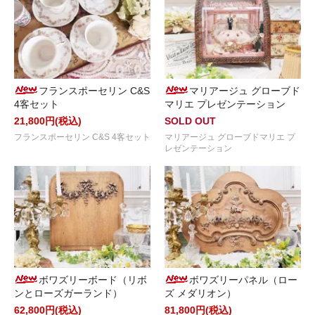
フランスポーセリン C&S
マリアージュ グローブド
4客セット
マリエ プレゼンテーション
21,800円(税込)
SOLD OUT
フランスポーセリン C&S 4客セット
マリアージュ グローブドマリエ プ
レゼンテーション
ボワズリーボード（リボ
ボワズリーパネル（ロー
ンとローズガーランド）
ズ メダリオン）
62,800円(税込)
81,800円(税込)