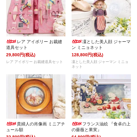
レア アイボリー お裁縫
凜とした美人顔 ジャーマ
道具セット
ン ミニョネット
29,800円(税込)
128,800円(税込)
レア アイボリー お裁縫道具セット
凜とした美人顔 ジャーマン ミニョ
ネット
貴婦人の肖像画 ミニアチ
フランス油絵 『食卓の上
ュール額
の薔薇と果実』