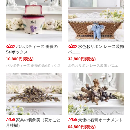
バルボティーヌ 薔薇の
水色おリボン レース装飾
Selボックス
パニエ
16,800円(税込)
32,800円(税込)
バルボティーヌ 薔薇のSelボックス
水色おリボン レース装飾 パニエ
家具の装飾美（花かごと
天使の石膏オーナメント
月桂樹）
64,800円(税込)