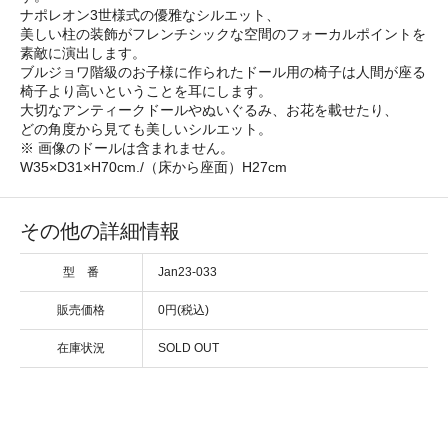
ナポレオン3世様式の優雅なシルエット、
美しい柱の装飾がフレンチシックな空間のフォーカルポイントを
素敵に演出します。
ブルジョワ階級のお子様に作られたドール用の椅子は人間が座る
椅子より高いということを耳にします。
大切なアンティークドールやぬいぐるみ、お花を載せたり、
どの角度から見ても美しいシルエット。
※ 画像のドールは含まれません。
W35×D31×H70cm./（床から座面）H27cm
その他の詳細情報
型 番
Jan23-033
販売価格
0円(税込)
在庫状況
SOLD OUT