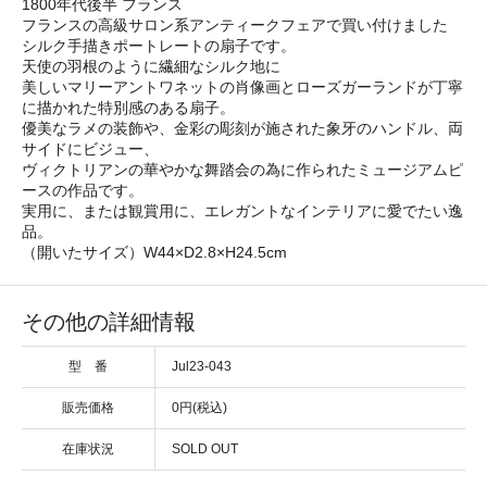
1800年代後半 フランス
フランスの高級サロン系アンティークフェアで買い付けました
シルク手描きポートレートの扇子です。
天使の羽根のように繊細なシルク地に
美しいマリーアントワネットの肖像画とローズガーランドが丁寧
に描かれた特別感のある扇子。
優美なラメの装飾や、金彩の彫刻が施された象牙のハンドル、両
サイドにビジュー、
ヴィクトリアンの華やかな舞踏会の為に作られたミュージアムピ
ースの作品です。
実用に、または観賞用に、エレガントなインテリアに愛でたい逸
品。
（開いたサイズ）W44×D2.8×H24.5cm
その他の詳細情報
型 番
Jul23-043
販売価格
0円(税込)
在庫状況
SOLD OUT