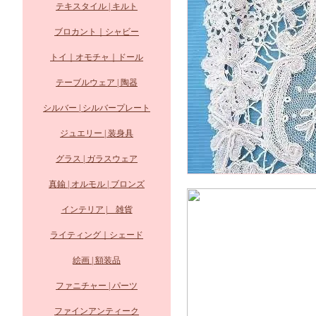
テキスタイル | キルト
ブロカント｜シャビー
トイ｜オモチャ｜ドール
テーブルウェア | 陶器
シルバー | シルバープレート
ジュエリー | 装身具
グラス | ガラスウェア
真鍮 | オルモル | ブロンズ
インテリア | 雑貨
ライティング｜シェード
絵画 | 額装品
ファニチャー | パーツ
ファインアンティーク