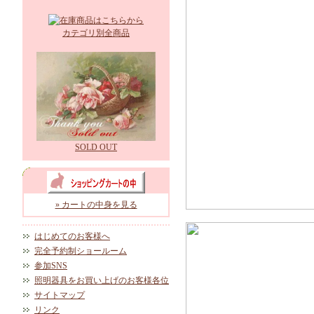
カテゴリ別全商品
SOLD OUT
» カートの中身を見る
はじめてのお客様へ
完全予約制ショールーム
参加SNS
照明器具をお買い上げのお客様各位
サイトマップ
リンク