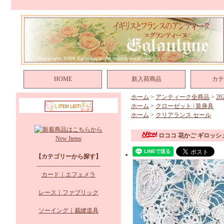
HOME
新入荷商品
カテ
ホーム
>
アンティーク全商品
>
2
ホーム
>
クローゼット | 装身具
ホーム
>
クリアランス セール
ロココ 花かご ギロッ
New Items
【カテゴリーから探す】
--------------------------------
カード｜エフェメラ
レース｜ファブリック
ソーイング｜裁縫道具