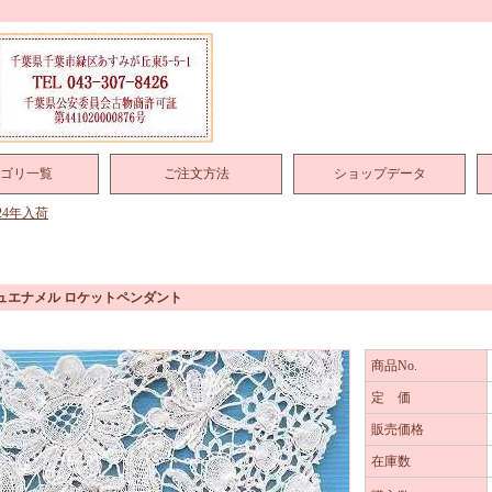
ゴリ一覧
ご注文方法
ショップデータ
024年入荷
シュエナメル ロケットペンダント
商品No.
定 価
販売価格
在庫数