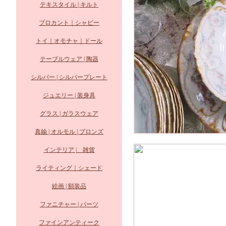
テキスタイル | キルト
ブロカント｜シャビー
トイ｜オモチャ｜ドール
テーブルウェア | 陶器
シルバー | シルバープレート
ジュエリー | 装身具
グラス | ガラスウェア
真鍮 | オルモル | ブロンズ
インテリア | 雑貨
ライティング｜シェード
絵画 | 額装品
ファニチャー | パーツ
ファインアンティーク