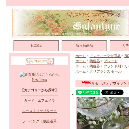
HOME
新入荷商品
カテ
ホーム
>
アンティーク全商品
>
2
ホーム
>
陶磁器
>
プレート
ホーム
>
陶磁器
>
ブランド別
>
リ
ホーム
>
クリアランス セール
New Items
リモージュ アヴィランド
【カテゴリーから探す】
--------------------------------
カード｜エフェメラ
レース｜ファブリック
ソーイング｜裁縫道具