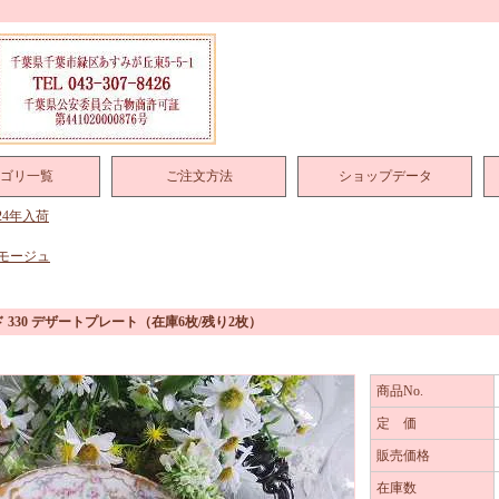
ゴリ一覧
ご注文方法
ショップデータ
024年入荷
モージュ
 330 デザートプレート
（在庫6枚/残り2枚）
商品No.
定 価
販売価格
在庫数