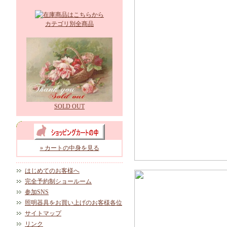
カテゴリ別全商品
SOLD OUT
» カートの中身を見る
はじめてのお客様へ
完全予約制ショールーム
参加SNS
照明器具をお買い上げのお客様各位
サイトマップ
リンク