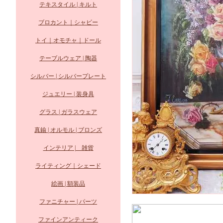
テキスタイル | キルト
ブロカント｜シャビー
トイ｜オモチャ｜ドール
テーブルウェア | 陶器
シルバー | シルバープレート
ジュエリー | 装身具
グラス | ガラスウェア
真鍮 | オルモル | ブロンズ
インテリア | 雑貨
ライティング｜シェード
絵画 | 額装品
ファニチャー | パーツ
ファインアンティーク