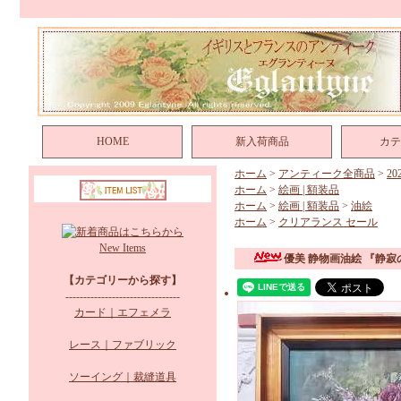
HOME
新入荷商品
カテ
ホーム
>
アンティーク全商品
>
2
ホーム
>
絵画 | 額装品
ホーム
>
絵画 | 額装品
>
油絵
ホーム
>
クリアランス セール
New Items
優美 静物画油絵 『静
【カテゴリーから探す】
--------------------------------
カード｜エフェメラ
レース｜ファブリック
ソーイング｜裁縫道具