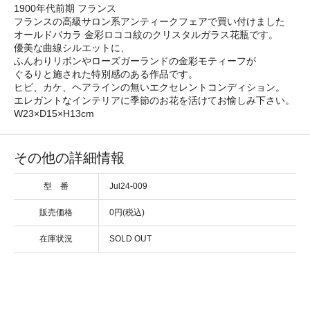
1900年代前期 フランス
フランスの高級サロン系アンティークフェアで買い付けました
オールドバカラ 金彩ロココ紋のクリスタルガラス花瓶です。
優美な曲線シルエットに、
ふんわりリボンやローズガーランドの金彩モティーフが
ぐるりと施された特別感のある作品です。
ヒビ、カケ、ヘアラインの無いエクセレントコンディション。
エレガントなインテリアに季節のお花を活けてお愉しみ下さい。
W23×D15×H13cm
その他の詳細情報
型 番
Jul24-009
販売価格
0円(税込)
在庫状況
SOLD OUT