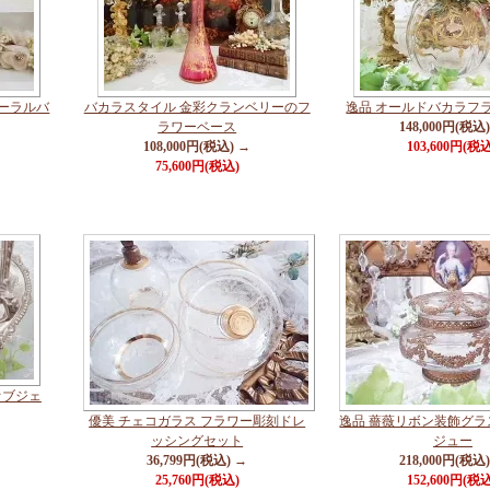
ローラルバ
バカラスタイル 金彩クランベリーのフ
逸品 オールドバカラフ
ラワーベース
148,000円(税込
108,000円(税込) →
103,600円(税
75,600円(税込)
オブジェ
優美 チェコガラス フラワー彫刻ドレ
逸品 薔薇リボン装飾グ
ッシングセット
ジュー
36,799円(税込) →
218,000円(税込
25,760円(税込)
152,600円(税