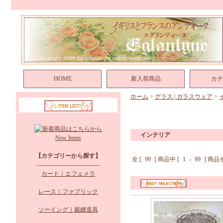
HOME
新入荷商品
カテ
ホーム
>
グラス | ガラスウェア
>
インテリア
New Items
【カテゴリーから探す】
全 [
99
] 商品中 [
1
-
99
] 商
--------------------------------
カード｜エフェメラ
レース｜ファブリック
ソーイング｜裁縫道具