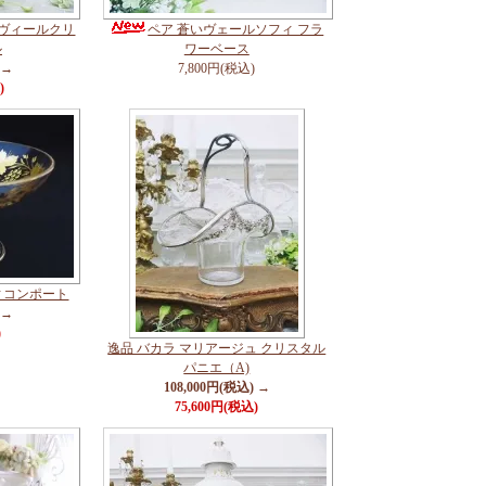
ラヴィールクリ
ペア 蒼いヴェールソフィ フラ
ル
ワーベース
 →
7,800円(税込)
)
ィコンポート
 →
)
逸品 バカラ マリアージュ クリスタル
パニエ（A)
108,000円(税込) →
75,600円(税込)