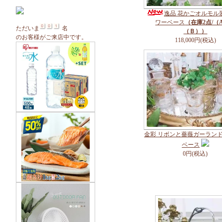
逸品 花かごオルモル
ワーベース
（在庫2点/（
ただいま
名
（Ｂ））
のお客様がご来店中です。
118,000円(税込)
金彩 リボンと薔薇ガーラン
ベース
0円(税込)