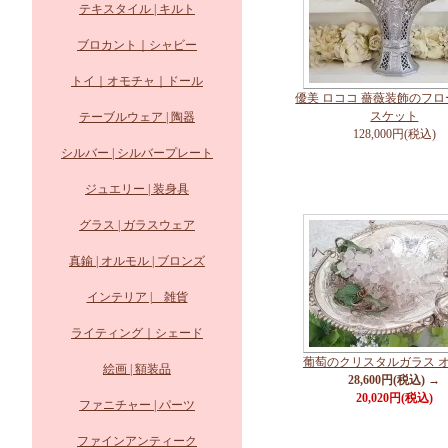
テキスタイル | キルト
ブロカント｜シャビー
トイ｜オモチャ｜ドール
優美 ロココ 薔薇装飾のフ
スケット
テーブルウェア | 陶器
128,000円(税込)
シルバー | シルバープレート
ジュエリー | 装身具
グラス | ガラスウェア
真鍮 | オルモル | ブロンズ
インテリア | 雑貨
ライティング｜シェード
葡萄のクリスタルガラス 
絵画 | 額装品
28,600円(税込) →
20,020円(税込)
ファニチャー | パーツ
ファインアンティーク