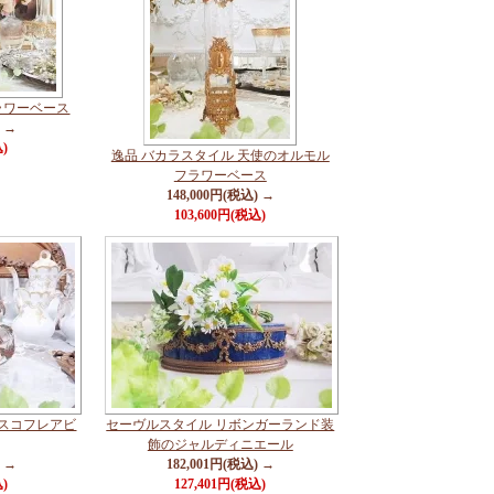
ラワーベース
) →
込)
逸品 バカラスタイル 天使のオルモル
フラワーベース
148,000円(税込) →
103,600円(税込)
ラスコフレアビ
セーヴルスタイル リボンガーランド装
飾のジャルディニエール
) →
182,001円(税込) →
込)
127,401円(税込)