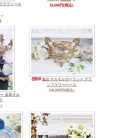
紋グラヴィール
16,660円(税込)
 →
)
逸品 オルモルガーランド グラ
ンフラワーベース
168,000円(税込)
ー 金彩オル
ア
込)