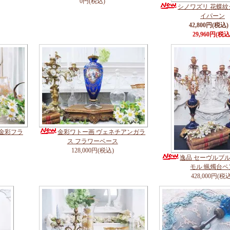
0円(税込)
シノワズリ 花蝶
イパーン
42,800円(税込)
29,960円(税込
 金彩フラ
金彩ワトー画 ヴェネチアンガラ
ス フラワーベース
128,000円(税込)
逸品 セーヴルブル
モル 蝋燭台ペ
428,000円(税