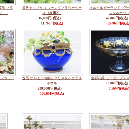
装飾 フラ
貴族カップル エッチングフラワーベー
オルモルガーランド グ
A）、
ス
（在庫2）
スタルボウ
16,800円(税込) →
42,800円(税込)
11,760円(税込)
29,960円(税込
ドフラワー
逸品 オルモル装飾とクリスタルガラス
金彩花紋 モーゼルプテ
ボウル
10,800円(税込)
238,000円(税込) →
7,560円(税込
166,601円(税込)