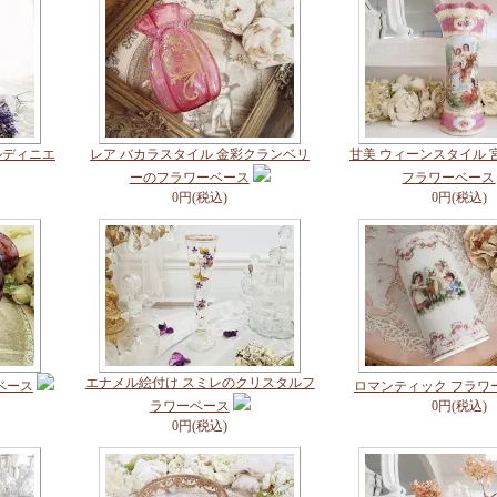
ルディニエ
レア バカラスタイル 金彩クランベリ
甘美 ウィーンスタイル 
ーのフラワーベース
フラワーベース
0円(税込)
0円(税込)
エナメル絵付け スミレのクリスタルフ
ベース
ロマンティック フラワ
ラワーベース
0円(税込)
0円(税込)