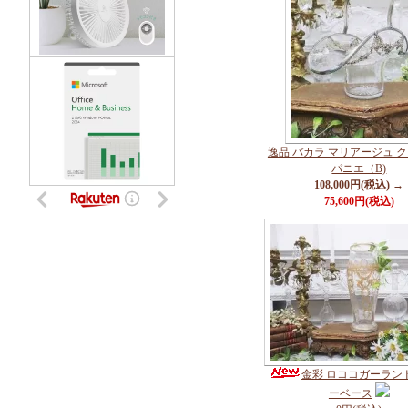
逸品 バカラ マリアージュ 
パニエ（B)
108,000円(税込) →
75,600円(税込)
金彩 ロココガーラン
ーベース