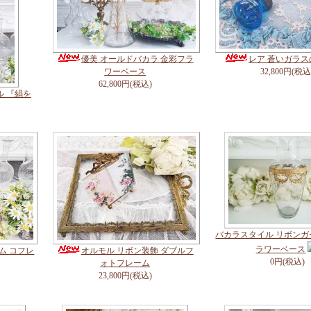
優美 オールドバカラ 金彩フラ
レア 蒼いガラ
ワーベース
32,800円(税込
62,800円(税込)
ル 『絹を
バカラスタイル リボン
ラワーベース
ム コフレ
オルモル リボン装飾 ダブルフ
0円(税込)
ォトフレーム
23,800円(税込)