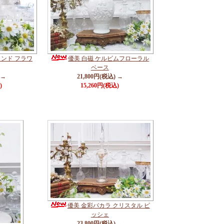
ンド フラワ
優美 白磁 ケルビムフローラル
ベース
 →
21,800円(税込) →
)
15,260円(税込)
優美 金彩バカラ クリスタル ピ
ッシェ
23,800円(税込) →