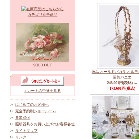
カテゴリ別全商品
SOLD OUT
逸品 オールドバカラ オル
装飾パニエ
248,001円(税込) →
173,601円(税込)
» カートの中身を見る
はじめてのお客様へ
完全予約制ショールーム
参加SNS
照明器具をお買い上げのお客様各位
サイトマップ
リンク