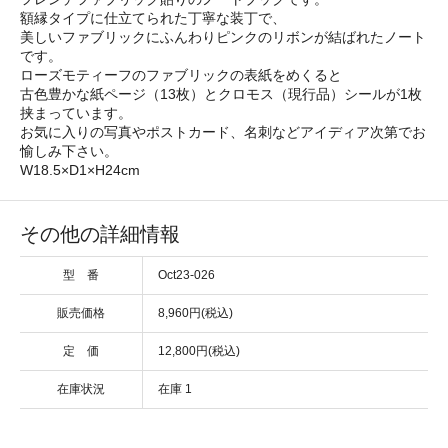
額縁タイプに仕立てられた丁寧な装丁で、
美しいファブリックにふんわりピンクのリボンが結ばれたノート
です。
ローズモティーフのファブリックの表紙をめくると
古色豊かな紙ページ（13枚）とクロモス（現行品）シールが1枚
挟まっています。
お気に入りの写真やポストカード、名刺などアイディア次第でお
愉しみ下さい。
W18.5×D1×H24cm
その他の詳細情報
型 番
Oct23-026
販売価格
8,960円(税込)
定 価
12,800円(税込)
在庫状況
在庫 1