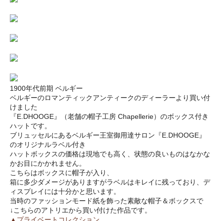
1900年代前期 ベルギー
ベルギーのロマンティックアンティークのディーラーより買い付
けました
『E.DHOOGE』（老舗の帽子工房 Chapellerie）のボックス付き
ハットです。
ブリュッセルにあるベルギー王室御用達サロン『E.DHOOGE』
のオリジナルラベル付き
ハットボックスの価格は現地でも高く、状態の良いものはなかな
かお目にかかれません。
こちらはボックスに帽子が入り、
箱に多少ダメージがありますがラベルはキレイに残っており、デ
ィスプレイには十分かと思います。
当時のファッションモード紙を飾った素敵な帽子＆ボックスで
↓こちらのアトリエから買い付けた作品です。
▲プライベートコレクション