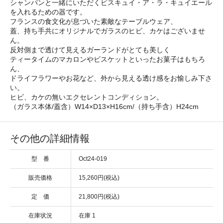
シャンパンと一緒にいただくビスキュイ・ア・ラ・キュイエール
を入れるための器です。
フランスの食文化が息づいた素敵なテーブルウェア、
蓋、持ち手共にオリジナルでガラスのヒビ、カケはございませ
ん。
反対側まで透けて見えるガーランドがとても美しく
ティータイムのマカロンやビスケットといったお菓子はもちろ
ん、
ドライフラワーやお花など、外から見える透け感をお愉しみ下さ
い。
ヒビ、カケの無いエクセレントコンディション。
（ガラス本体/蓋含）W14×D13×H16cm/（持ち手含）H24cm
その他の詳細情報
型 番
Oct24-019
販売価格
15,260円(税込)
定 価
21,800円(税込)
在庫状況
在庫 1