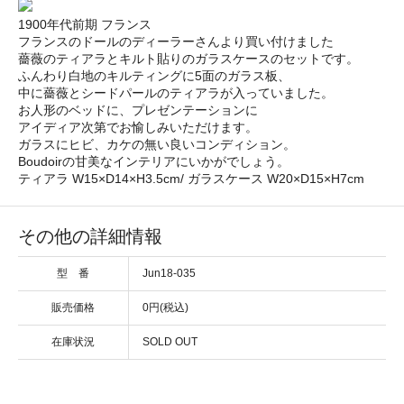
1900年代前期 フランス
フランスのドールのディーラーさんより買い付けました
薔薇のティアラとキルト貼りのガラスケースのセットです。
ふんわり白地のキルティングに5面のガラス板、
中に薔薇とシードパールのティアラが入っていました。
お人形のベッドに、プレゼンテーションに
アイディア次第でお愉しみいただけます。
ガラスにヒビ、カケの無い良いコンディション。
Boudoirの甘美なインテリアにいかがでしょう。
ティアラ W15×D14×H3.5cm/ ガラスケース W20×D15×H7cm
その他の詳細情報
型 番
Jun18-035
販売価格
0円(税込)
在庫状況
SOLD OUT