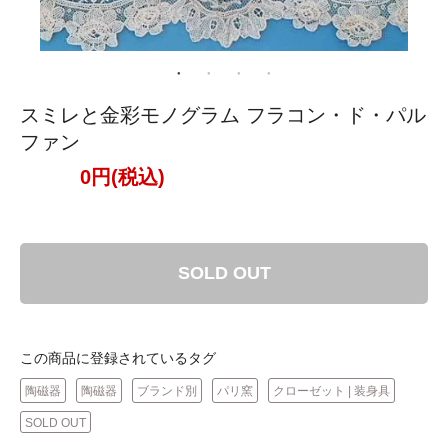
スミレと金彩モノグラム フラコン・ド・パル
ファン
0円(税込)
SOLD OUT
この商品に登録されているタグ
陶磁器
陶磁器
ブランド別
パリ窯
クローゼット | 装身具
SOLD OUT