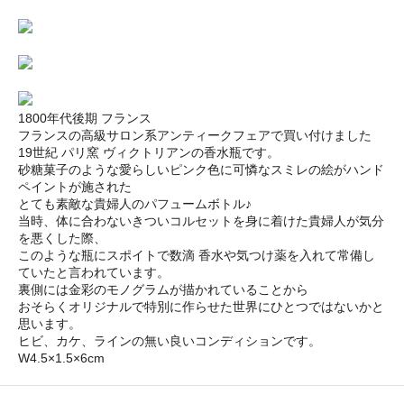
1800年代後期 フランス
フランスの高級サロン系アンティークフェアで買い付けました
19世紀 パリ窯 ヴィクトリアンの香水瓶です。
砂糖菓子のような愛らしいピンク色に可憐なスミレの絵がハンド
ペイントが施された
とても素敵な貴婦人のパフュームボトル♪
当時、体に合わないきついコルセットを身に着けた貴婦人が気分
を悪くした際、
このような瓶にスポイトで数滴 香水や気つけ薬を入れて常備し
ていたと言われています。
裏側には金彩のモノグラムが描かれていることから
おそらくオリジナルで特別に作らせた世界にひとつではないかと
思います。
ヒビ、カケ、ラインの無い良いコンディションです。
W4.5×1.5×6cm