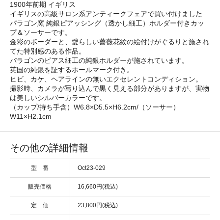
1900年前期 イギリス
イギリスの高級サロン系アンティークフェアで買い付けました
パラゴン窯 純銀ピアッシング（透かし細工）ホルダー付きカッ
プ＆ソーサーです。
金彩のボーダーと、愛らしい薔薇花紋の絵付けがぐるりと施され
てた特別感のある作品。
パラゴンのピアス細工の純銀ホルダーが施されています。
英国の純銀を証するホールマーク付き。
ヒビ、カケ、ヘアラインの無いエクセレントコンディション。
撮影時、カメラが写り込んで黒く見える部分がありますが、実物
は美しいシルバーカラーです。
（カップ/持ち手含）W6.8×D5.5×H6.2cm/（ソーサー）
W11×H2.1cm
その他の詳細情報
型 番
Oct23-029
販売価格
16,660円(税込)
定 価
23,800円(税込)