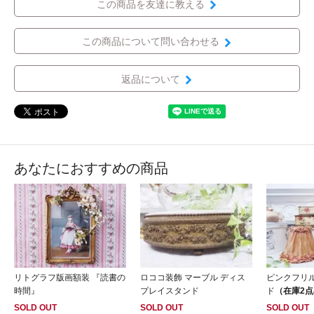
この商品を友達に教える
この商品について問い合わせる
返品について
あなたにおすすめの商品
リトグラフ版画額装 『読書の
ロココ装飾 マーブル ディス
ピンクフリ
時間』
プレイスタンド
ド
（在庫2点
SOLD OUT
SOLD OUT
SOLD OUT