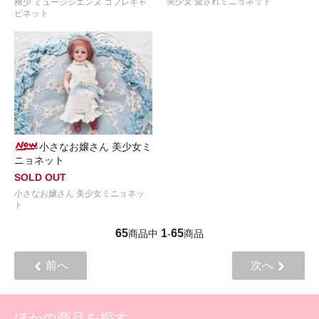
美少女 愛されミニョネット
稀少 ミュージシエンヌ コフレキャ
ビネット
小さなお嬢さん 美少女ミ
ニョネット
SOLD OUT
小さなお嬢さん 美少女ミニョネッ
ト
65
1
65
商品中
-
商品
前へ
次へ
ほかの商品を探す