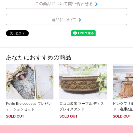
この商品について問い合わせる
返品について
あなたにおすすめの商品
Petite fliie coquette プレゼン
ロココ装飾 マーブル ディス
ピンクフリ
テーションセット
プレイスタンド
ド
（在庫2点
SOLD OUT
SOLD OUT
SOLD OUT