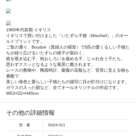
1900年代前期 イギリス
イギリスで買い付けました「いたずら子猫（Mischief）」のオー
ルドプリントです。
ご覧の通り、Boudoir（貴婦人の寝室）で5匹の愛くるしい子猫た
ちが繰り広げるいたずらの様子が面白く、
鏡を覗き込む子、粉おしろいを舐める子、じゃれ合う子たち、
思わずクスッとなるような風景に癒されます。
レースの敷物や、陶器時計、薔薇の花瓶など、背景に見える物も
素敵で
美しい発色と愛らしい子猫たちの描写に目が釘付けになります。
ガラスの入った額など、全てオールオリジナルの作品です。
W53×D2×H40cm
その他の詳細情報
型 番
Oct24-021