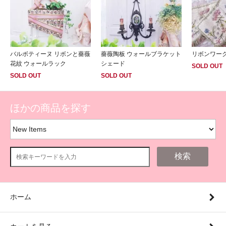
バルボティーヌ リボンと薔薇
薔薇陶板 ウォールブラケット
リボンワー
花紋 ウォールラック
シェード
SOLD OUT
SOLD OUT
SOLD OUT
ほかの商品を探す
検索
ホーム