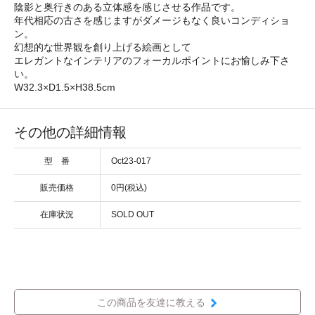
陰影と奥行きのある立体感を感じさせる作品です。
年代相応の古さを感じますがダメージもなく良いコンディショ
ン。
幻想的な世界観を創り上げる絵画として
エレガントなインテリアのフォーカルポイントにお愉しみ下さ
い。
W32.3×D1.5×H38.5cm
その他の詳細情報
型 番
Oct23-017
販売価格
0円(税込)
在庫状況
SOLD OUT
この商品を友達に教える