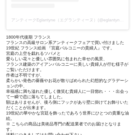
アンティークEglantyne（エグランティーヌ）(@eglantyne_rose)がシェアした投稿
1800年代後期 フランス
フランスの高級サロン系アンティークフェアで買い付けました
19世紀 フランス絵画 『宮庭バルコニーの貴婦人』です。
宮庭の上空を戯れるツバメと
愛らしい花々と優しい雰囲気に包まれた幸せの風景、
フランス建築のアイアンバルコニーに美しい貴婦人が佇む様子が
ご覧いただけます。
作者は不明ですが、
柔らかい発色の薔薇やお花が散りばめられた幻想的なグラデーシ
ョンの中、
幸福感に満ち溢れた優しく微笑む貴婦人に一目惚れ・・・出会っ
て一瞬で恋に落ちてしました。
額はありませんが、後ろ側にフックがあり壁に掛けてお飾りいた
だくことが出来ます。
19世紀の華やかな宮廷を飾ったであろう世界にひとつの貴重な油
絵。
※ こちらの商品は美術品専門の配送業者でのお届けとなりま
す。
送料につきましてはお問い合わせ下さい。