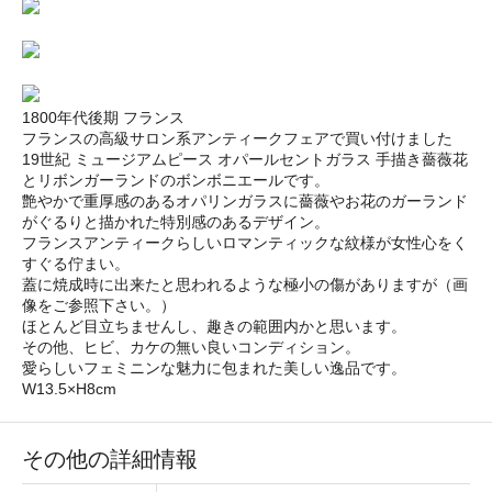
1800年代後期 フランス
フランスの高級サロン系アンティークフェアで買い付けました
19世紀 ミュージアムピース オパールセントガラス 手描き薔薇花
とリボンガーランドのボンボニエールです。
艶やかで重厚感のあるオパリンガラスに薔薇やお花のガーランド
がぐるりと描かれた特別感のあるデザイン。
フランスアンティークらしいロマンティックな紋様が女性心をく
すぐる佇まい。
蓋に焼成時に出来たと思われるような極小の傷がありますが（画
像をご参照下さい。）
ほとんど目立ちませんし、趣きの範囲内かと思います。
その他、ヒビ、カケの無い良いコンディション。
愛らしいフェミニンな魅力に包まれた美しい逸品です。
W13.5×H8cm
その他の詳細情報