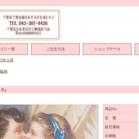
ゴリ一覧
ご注文方法
ショップデータ
023年入荷
 版画
ッス』
商品No.
定 価
販売価格
在庫数