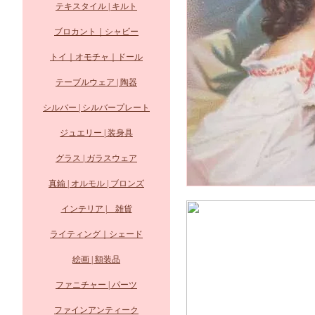
テキスタイル | キルト
ブロカント｜シャビー
トイ｜オモチャ｜ドール
テーブルウェア | 陶器
シルバー | シルバープレート
ジュエリー | 装身具
グラス | ガラスウェア
真鍮 | オルモル | ブロンズ
インテリア | 雑貨
ライティング｜シェード
絵画 | 額装品
ファニチャー | パーツ
ファインアンティーク