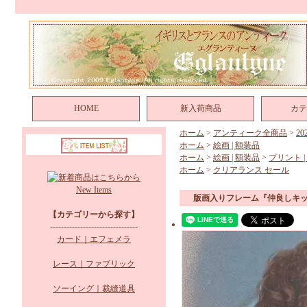
HOME
新入荷商品
カテ
ホーム
>
アンティーク全商品
>
2
ホーム
>
絵画 | 額装品
ホーム
>
絵画 | 額装品
>
プリント |
ホーム
>
クリアランス セール
New Items
版画入りフレーム『仲良しキ
【カテゴリーから探す】
--------------------------------
カード｜エフェメラ
レース｜ファブリック
ソーイング｜裁縫道具