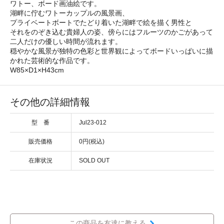
ワトー、ボード画油絵です。
湖畔に佇むワトーカップルの風景画、
プライベートボートでたどり着いた湖畔で絵を描く男性と
それをのぞき込む貴婦人の姿、傍らにはフルーツのかごがあって
二人だけの優しい時間が流れます。
穏やかな風景が独特の色彩と世界観によってボードいっぱいに描
かれた芸術的な作品です。
W85×D1×H43cm
その他の詳細情報
型 番
Jul23-012
販売価格
0円(税込)
在庫状況
SOLD OUT
この商品を友達に教える