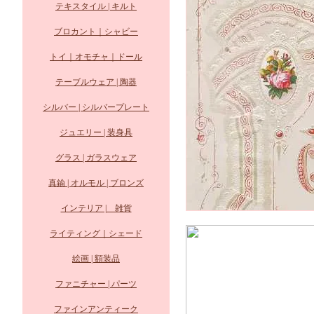
テキスタイル | キルト
ブロカント｜シャビー
トイ｜オモチャ｜ドール
テーブルウェア | 陶器
シルバー | シルバープレート
ジュエリー | 装身具
グラス | ガラスウェア
真鍮 | オルモル | ブロンズ
インテリア | 雑貨
ライティング｜シェード
絵画 | 額装品
ファニチャー | パーツ
ファインアンティーク