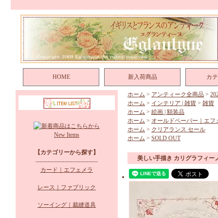
HOME
新入荷商品
カテ
ホーム
>
アンティーク全商品
>
2
ホーム
>
インテリア | 雑貨
>
雑貨
ホーム
>
絵画 | 額装品
ホーム
>
オールドペーパー｜エフ
ホーム
>
クリアランス セール
New Items
ホーム
>
SOLD OUT
【カテゴリーから探す】
美しい手描き カリグラフィー
--------------------------------
カード｜エフェメラ
レース｜ファブリック
ソーイング｜裁縫道具