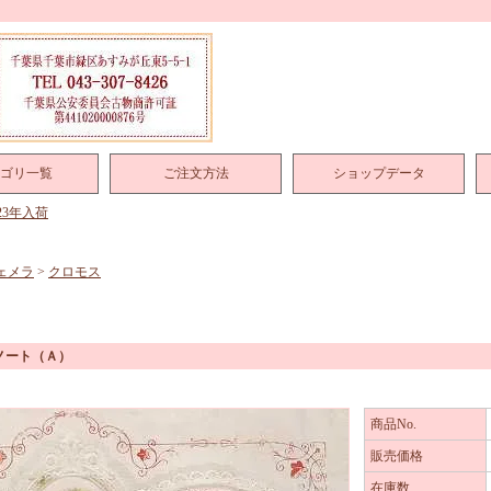
ゴリ一覧
ご注文方法
ショップデータ
023年入荷
ェメラ
>
クロモス
ノート（Ａ）
商品No.
販売価格
在庫数